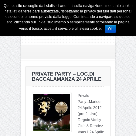
Questo sito raccoglie dati statistici anonimi sulla navigazione, mediante cookie
installati da terze parti autorizzate, rispettando la privacy dei tuoi dati personali
e secondo le norme previste dalla legge. Continuando a navigare su questo
sito, cliccando sui link al suo interno o semplicemente scrollando la pagina
verso il basso, accetti il servizio e gli stessi cookie.
Ok
PRIVATE PARTY – LOC.DI
BACCALAMANZA 24 APRILE
Private
Party:::Martedi
24 Aprile 2012
(pre-festivo)
Targato:Vanity
Club & Rendez
Vous Il 24 Aprile