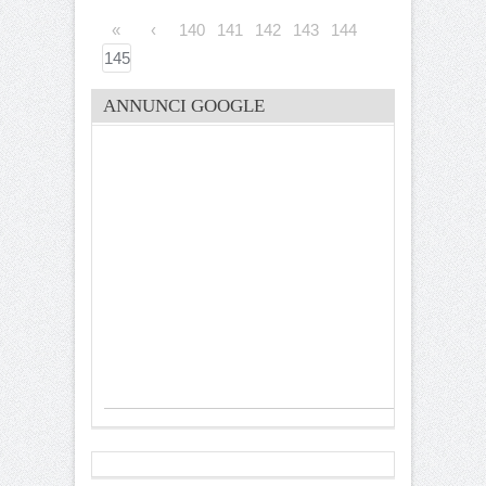
«
‹
140
141
142
143
144
145
ANNUNCI GOOGLE