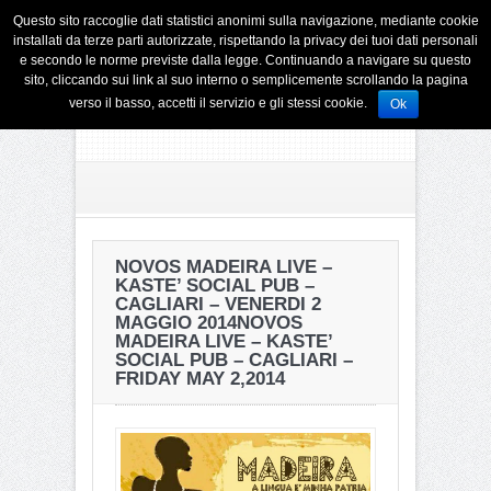
Questo sito raccoglie dati statistici anonimi sulla navigazione, mediante cookie
installati da terze parti autorizzate, rispettando la privacy dei tuoi dati personali
e secondo le norme previste dalla legge. Continuando a navigare su questo
sito, cliccando sui link al suo interno o semplicemente scrollando la pagina
verso il basso, accetti il servizio e gli stessi cookie.
Ok
NOVOS MADEIRA LIVE –
KASTE’ SOCIAL PUB –
CAGLIARI – VENERDI 2
MAGGIO 2014
NOVOS
MADEIRA LIVE – KASTE’
SOCIAL PUB – CAGLIARI –
FRIDAY MAY 2,2014