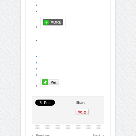
Share
‹
›
Previous
Next