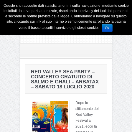
Questo sito raccoglie dati statistici anonimi sulla navigazione, mediante cookie
installati da terze parti autorizzate, rispettando la privacy dei tuoi dati personali
e secondo le norme previste dalla legge. Continuando a navigare su questo
sito, cliccando sui link al suo interno o semplicemente scrollando la pagina
verso il basso, accetti il servizio e gli stessi cookie.
Ok
RED VALLEY SEA PARTY –
CONCERTO GRATUITO DI
SALMO E GHALI – ARBATAX
– SABATO 18 LUGLIO 2020
Dopo lo
slittamento del
Red Valley
Festival al
2021, ecco la