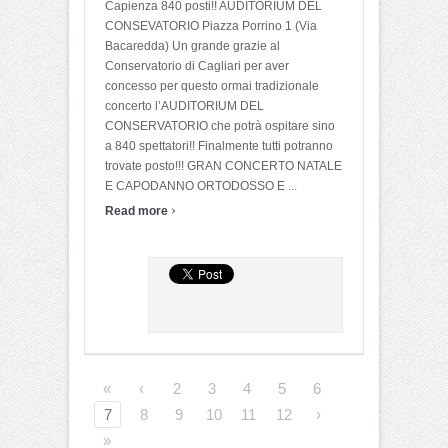
Capienza 840 posti!! AUDITORIUM DEL
CONSEVATORIO Piazza Porrino 1 (Via
Bacaredda) Un grande grazie al
Conservatorio di Cagliari per aver
concesso per questo ormai tradizionale
concerto l’AUDITORIUM DEL
CONSERVATORIO che potrà ospitare sino
a 840 spettatori!! Finalmente tutti potranno
trovate posto!!! GRAN CONCERTO NATALE
E CAPODANNO ORTODOSSO E ...
›
Read more
«
‹
2
3
4
5
6
7
8
9
10
11
12
›
»