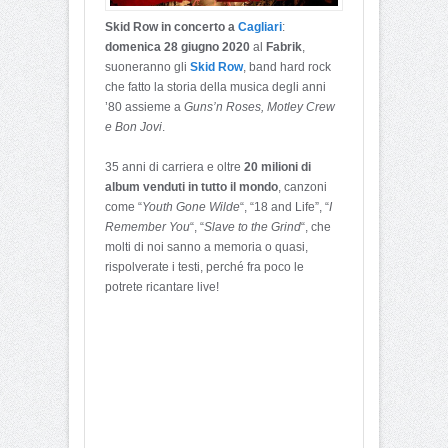
Skid Row in concerto a
Cagliari
:
domenica 28 giugno 2020
al
Fabrik
,
suoneranno gli
Skid Row
, band hard rock
che fatto la storia della musica degli anni
’80 assieme a
Guns’n Roses, Motley Crew
e Bon Jovi
.
35 anni di carriera e oltre
20 milioni di
album venduti in tutto il mondo
, canzoni
come “
Youth Gone Wilde
“, “18 and Life”, “
I
Remember You
“, “
Slave to the Grind
“, che
molti di noi sanno a memoria o quasi,
rispolverate i testi, perché fra poco le
potrete ricantare live!