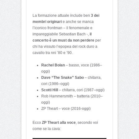
La formazione attuale include ben
3 dei
membri originari
e anche se manca
l’iconico frontman – il fenomenale e
impareggiabile Sebastian Bach -,
il
concerto è un must da non perdere
per
chi ha vissuto l’epopea del rock duro a
cavallo tra nni ’80 e ’90.
Rachel Bolan
– basso, voce (1986–
oggi)
Dave “The Snake” Sabo
– chitarra,
cori (1986–oggi)
Scotti Hill
– chitarra, cori (1987–oggi)
Rob Hammersmith – batteria (2010–
oggi)
ZP Theart – voce (2016-oggi)
Ecco
ZP Theart alla voce
, secondo voi
come se la cava: