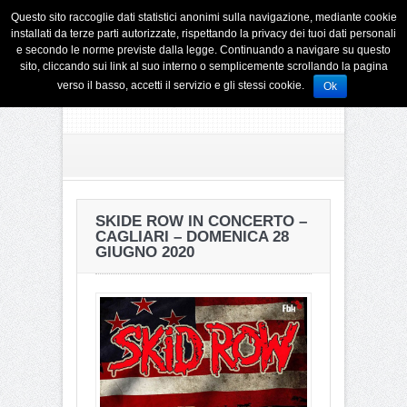
Questo sito raccoglie dati statistici anonimi sulla navigazione, mediante cookie
installati da terze parti autorizzate, rispettando la privacy dei tuoi dati personali
e secondo le norme previste dalla legge. Continuando a navigare su questo
sito, cliccando sui link al suo interno o semplicemente scrollando la pagina
verso il basso, accetti il servizio e gli stessi cookie.
Ok
SKIDE ROW IN CONCERTO –
CAGLIARI – DOMENICA 28
GIUGNO 2020