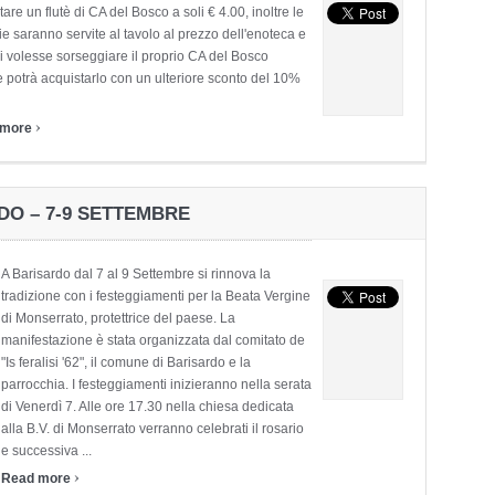
are un flutè di CA del Bosco a soli € 4.00, inoltre le
lie saranno servite al tavolo al prezzo dell'enoteca e
i volesse sorseggiare il proprio CA del Bosco
e potrà acquistarlo con un ulteriore sconto del 10%
›
 more
O – 7-9 SETTEMBRE
A Barisardo dal 7 al 9 Settembre si rinnova la
tradizione con i festeggiamenti per la Beata Vergine
di Monserrato, protettrice del paese. La
manifestazione è stata organizzata dal comitato de
"Is feralisi '62", il comune di Barisardo e la
parrocchia. I festeggiamenti inizieranno nella serata
di Venerdì 7. Alle ore 17.30 nella chiesa dedicata
alla B.V. di Monserrato verranno celebrati il rosario
e successiva ...
›
Read more