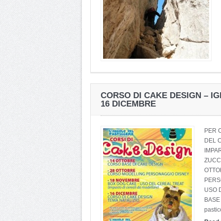
CORSO DI CAKE DESIGN – IG
16 DICEMBRE
PER 
DEL C
IMPA
ZUCC
OTTOB
PERS
USO 
BASE 
pastic