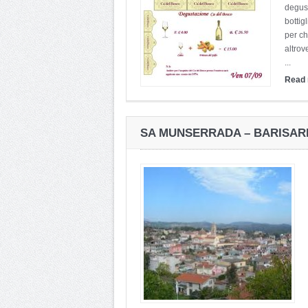
degust
bottig
per ch
altrov
...
Read
SA MUNSERRADA – BARISARD