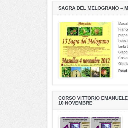
SAGRA DEL MELOGRANO – M
Masul
France
prepar
Lussur
tanta 
Giaco
Costan
Gisell
Read
CORSO VITTORIO EMANUELE 
10 NOVEMBRE