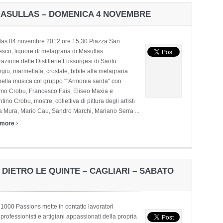
ASULLAS – DOMENICA 4 NOVEMBRE
las 04 novembre 2012 ore 15,30 Piazza San
sco, liquore di melagrana di Masullas
azione delle Distillerie Lussurgesi di Santu
giu, marmellata, crostate, bibite alla melagrana
bella musica col gruppo ""Armonia sarda" con
mo Crobu, Francesco Fais, Eliseo Maxia e
tino Crobu, mostre, collettiva di pittura degli artisti
a Mura, Mario Cau, Sandro Marchi, Mariano Serra ...
›
 more
DIETRO LE QUINTE – CAGLIARI – SABATO
1000 Passions mette in contatto lavoratori
professionisti e artigiani appassionati della propria