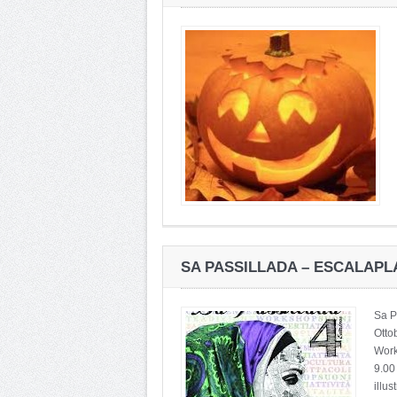
SA PASSILLADA – ESCALAPL
Sa P
Otto
Wor
9.00
illu