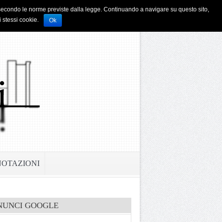
i e secondo le norme previste dalla legge. Continuando a navigare su questo sito,
i stessi cookie.
Ok
NOTAZIONI
NUNCI GOOGLE