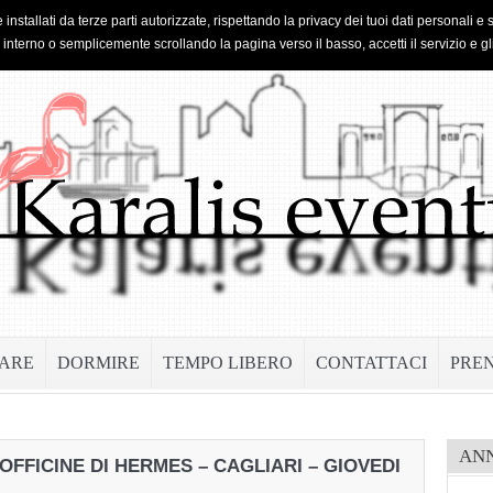
 installati da terze parti autorizzate, rispettando la privacy dei tuoi dati personal
o interno o semplicemente scrollando la pagina verso il basso, accetti il servizio e gl
ARE
DORMIRE
TEMPO LIBERO
CONTATTACI
PRE
AN
OFFICINE DI HERMES – CAGLIARI – GIOVEDI