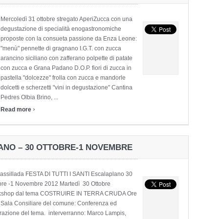
Mercoledì 31 ottobre stregato AperiZucca con una
degustazione di specialità enogastronomiche
proposte con la consueta passione da Enza Leone:
"menù" pennette di gragnano I.G.T. con zucca
arancino siciliano con zafferano polpette di patate
con zucca e Grana Padano D.O.P. fiori di zucca in
pastella "dolcezze" frolla con zucca e mandorle
dolcetti e scherzetti "vini in degustazione" Cantina
Pedres Olbia Brino, ...
›
Read more
ANO – 30 OTTOBRE-1 NOVEMBRE
assillada FESTA DI TUTTI I SANTI Escalaplano 30
bre -1 Novembre 2012 Martedì 30 Ottobre
kshop dal tema COSTRUIRE IN TERRA CRUDA Ore
 Sala Consiliare del comune: Conferenza ed
strazione del tema. interverranno: Marco Lampis,