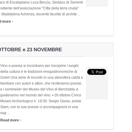
aco di Escalaplano Luca Becciu, Sindaco di Serrenti
esidente dell'associazione "Citta della terra cruda"
. Maddalena Achenza, docente facolta' di archite ...
›
d more
6 OTTOBRE e 23 NOVEMBRE
Vino e poesia si incontrano per riscoprire i luoghi
della cultura e le tradizioni enogastronomiche di
Ozieri Una serie di incontri in una atmosfera calda e
familiare con autori e attori, che reciteranno poesie,
e i sommelier del Museo del Vino di Berchidda vi
guideranno nel mondo del vino. • 26 ottobre Civico
Museo Archeologico h. 19.00: Sergio Garau, poeta
Slam, con le sue poesie ci accompagnerà in una
sug ...
›
Read more