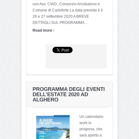
con Ass. CIAO , Consorzio Arcobaleno e
Comune di Carloforte La data prevista è il
26 e 27 settembre 2020 A BREVE
DETTAGLI SUL PROGRAMMA ...
›
Read more
PROGRAMMA DEGLI EVENTI
DELL’ESTATE 2020 AD
ALGHERO
Un calendario
work in
progress, che
sarà aperto a