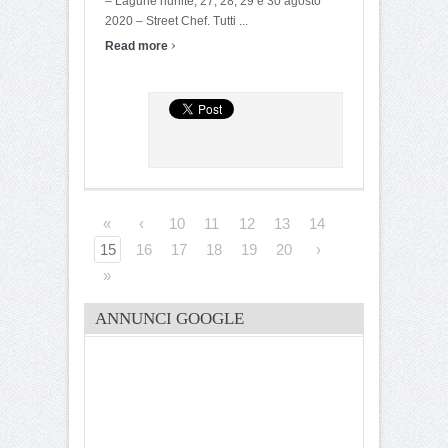
– Lagune riunite; 27, 28, 29 e 30 agosto
2020 – Street Chef. Tutti ...
›
Read more
«
‹
10
11
12
13
14
15
16
17
18
19
20
›
»
ANNUNCI GOOGLE