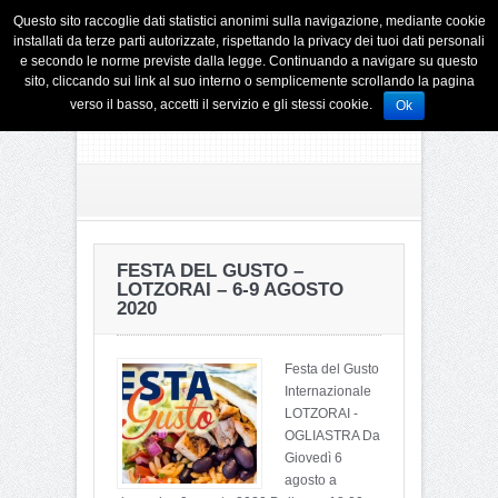
Questo sito raccoglie dati statistici anonimi sulla navigazione, mediante cookie
installati da terze parti autorizzate, rispettando la privacy dei tuoi dati personali
e secondo le norme previste dalla legge. Continuando a navigare su questo
sito, cliccando sui link al suo interno o semplicemente scrollando la pagina
verso il basso, accetti il servizio e gli stessi cookie.
Ok
FESTA DEL GUSTO –
LOTZORAI – 6-9 AGOSTO
2020
Festa del Gusto
Internazionale
LOTZORAI -
OGLIASTRA Da
Giovedì 6
agosto a