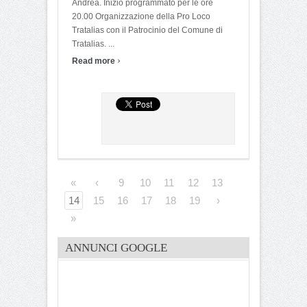
Andrea. Inizio programmato per le ore
20.00 Organizzazione della Pro Loco
Tratalias con il Patrocinio del Comune di
Tratalias. ...
›
Read more
«
‹
9
10
11
12
13
14
15
16
17
18
19
›
»
ANNUNCI GOOGLE