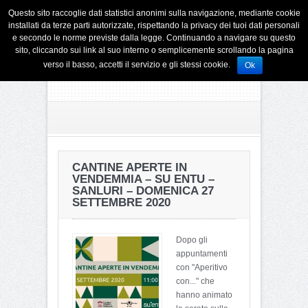
Questo sito raccoglie dati statistici anonimi sulla navigazione, mediante cookie
installati da terze parti autorizzate, rispettando la privacy dei tuoi dati personali
e secondo le norme previste dalla legge. Continuando a navigare su questo
sito, cliccando sui link al suo interno o semplicemente scrollando la pagina
verso il basso, accetti il servizio e gli stessi cookie.
Ok
CANTINE APERTE IN
VENDEMMIA – SU ENTU –
SANLURI – DOMENICA 27
SETTEMBRE 2020
Dopo gli
appuntamenti
con "Aperitivo
con..." che
hanno animato