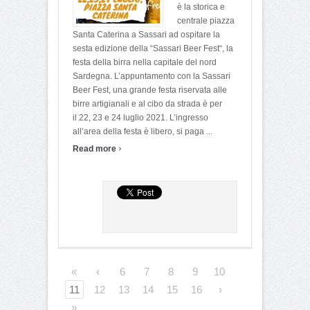
è la storica e
centrale piazza
Santa Caterina a Sassari ad ospitare la
sesta edizione della “Sassari Beer Fest“, la
festa della birra nella capitale del nord
Sardegna. L’appuntamento con la Sassari
Beer Fest, una grande festa riservata alle
birre artigianali e al cibo da strada è per
il 22, 23 e 24 luglio 2021. L’ingresso
all’area della festa è libero, si paga ...
›
Read more
«
‹
6
7
8
9
10
11
12
13
14
15
16
›
»