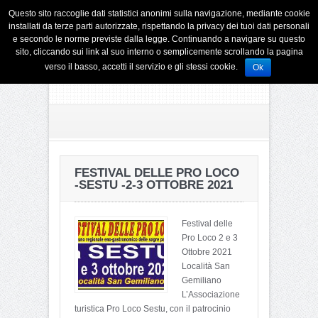
Questo sito raccoglie dati statistici anonimi sulla navigazione, mediante cookie
installati da terze parti autorizzate, rispettando la privacy dei tuoi dati personali
e secondo le norme previste dalla legge. Continuando a navigare su questo
sito, cliccando sui link al suo interno o semplicemente scrollando la pagina
verso il basso, accetti il servizio e gli stessi cookie.
Ok
FESTIVAL DELLE PRO LOCO
-SESTU -2-3 OTTOBRE 2021
Festival delle
Pro Loco 2 e 3
Ottobre 2021
Località San
Gemiliano
L’Associazione
turistica Pro Loco Sestu, con il patrocinio