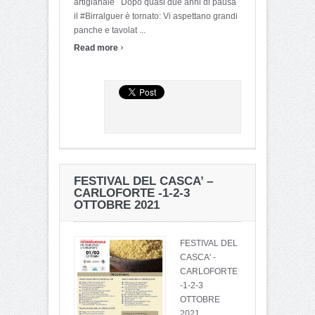
artigianale Dopo quasi due anni di pausa
il #Birralguer è tornato: Vi aspettano grandi
panche e tavolat ...
›
Read more
FESTIVAL DEL CASCA’ –
CARLOFORTE -1-2-3
OTTOBRE 2021
FESTIVAL DEL
CASCA' -
CARLOFORTE
-1-2-3
OTTOBRE
2021 ...