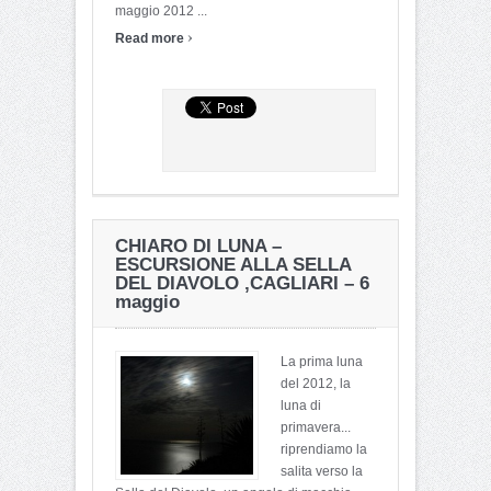
maggio 2012 ...
›
Read more
CHIARO DI LUNA –
ESCURSIONE ALLA SELLA
DEL DIAVOLO ,CAGLIARI – 6
maggio
La prima luna
del 2012, la
luna di
primavera...
riprendiamo la
salita verso la