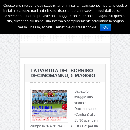
Questo sito raccoglie dati statistici anonimi sulla navigazione, mediante cookie
installati da terze parti autorizzate, rispettando la privacy dei tuoi dati personali
e secondo le norme previste dalla legge. Continuando a navigare su questo
sito, cliccando sui link al suo interno o semplicemente scrollando la pagina
verso il basso, accetti il servizio e gli stessi cookie.
Ok
LA PARTITA DEL SORRISO –
DECIMOMANNU, 5 MAGGIO
Sabato 5
maggio allo
stadio di
Decimomannu
(Cagliari) alle
15:30 scende in
campo la "NAZIONALE CALCIO TV" per un