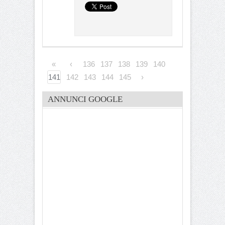
«
‹
136
137
138
139
140
141
142
143
144
145
›
ANNUNCI GOOGLE