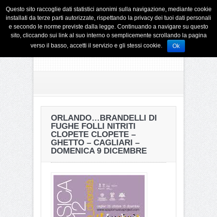
Questo sito raccoglie dati statistici anonimi sulla navigazione, mediante cookie
installati da terze parti autorizzate, rispettando la privacy dei tuoi dati personali
e secondo le norme previste dalla legge. Continuando a navigare su questo
sito, cliccando sui link al suo interno o semplicemente scrollando la pagina
verso il basso, accetti il servizio e gli stessi cookie.
Ok
ORLANDO…BRANDELLI DI
FUGHE FOLLI NITRITI
CLOPETE CLOPETE –
GHETTO – CAGLIARI –
DOMENICA 9 DICEMBRE