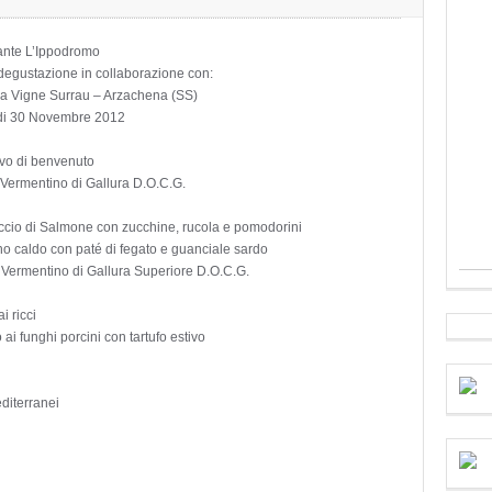
ante L’Ippodromo
egustazione in collaborazione con:
a Vigne Surrau – Arzachena (SS)
di 30 Novembre 2012
ivo di benvenuto
Vermentino di Gallura D.O.C.G.
cio di Salmone con zucchine, rucola e pomodorini
no caldo con paté di fegato e guanciale sardo
 Vermentino di Gallura Superiore D.O.C.G.
ai ricci
 ai funghi porcini con tartufo estivo
diterranei