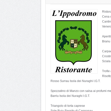
Ristor
Cena d
Cantin
Vener
Aperit
Branu 
Carpac
Crosti
Sciala
Trofie 
Risotto
Rosso Surrau Isola dei Nuraghi I.G.T.
Spezzatino di Manzo con salsa ai profumi me
Barriu Isola dei Nuraghi I.G.T.
Triangolo di torta caprese
Sole Ruju Passito di Cannonau