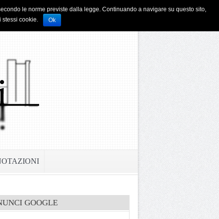
i e secondo le norme previste dalla legge. Continuando a navigare su questo sito,
i stessi cookie.
Ok
NOTAZIONI
NUNCI GOOGLE