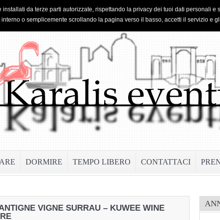
 installati da terze parti autorizzate, rispettando la privacy dei tuoi dati personal
o interno o semplicemente scrollando la pagina verso il basso, accetti il servizio e gl
ARE
DORMIRE
TEMPO LIBERO
CONTATTACI
PRE
AN
ANTIGNE VIGNE SURRAU – KUWEE WINE
BRE