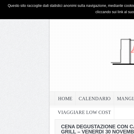
HOME
PRIVACY & COOKIE POLICY
Questo sito raccoglie dati statistici anonimi sulla navigazione, mediante cookie
cliccando sui link al su
HOME
CALENDARIO
MANGI
VIAGGIARE LOW COST
CENA DEGUSTAZIONE CON C
GRILL – VENERDI 30 NOVEM