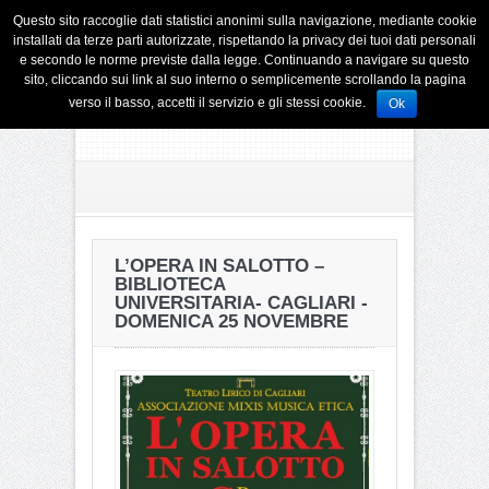
Questo sito raccoglie dati statistici anonimi sulla navigazione, mediante cookie
installati da terze parti autorizzate, rispettando la privacy dei tuoi dati personali
e secondo le norme previste dalla legge. Continuando a navigare su questo
sito, cliccando sui link al suo interno o semplicemente scrollando la pagina
verso il basso, accetti il servizio e gli stessi cookie.
Ok
L’OPERA IN SALOTTO –
BIBLIOTECA
UNIVERSITARIA- CAGLIARI -
DOMENICA 25 NOVEMBRE