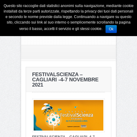
Questo sito raccoglie dati statistici anonimi sulla navigazione, mediante cookie
installati da terze parti autorizzate, rispettando la privacy dei tuoi dati personali
e secondo le norme previste dalla legge. Continuando a navigare su questo
sito, cliccando sui link al suo interno o semplicemente scrollando la pagina
verso il basso, accetti il servizio e gli stessi cookie.
Ok
FESTIVALSCIENZA –
CAGLIARI -4-7 NOVEMBRE
2021
FESTIVALSCIENZA – CAGLIARI -4-7