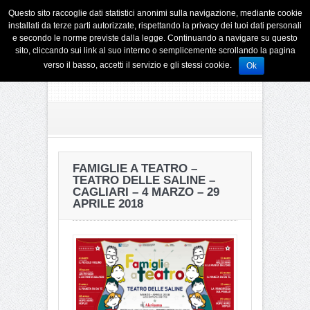
Questo sito raccoglie dati statistici anonimi sulla navigazione, mediante cookie
installati da terze parti autorizzate, rispettando la privacy dei tuoi dati personali
e secondo le norme previste dalla legge. Continuando a navigare su questo
sito, cliccando sui link al suo interno o semplicemente scrollando la pagina
verso il basso, accetti il servizio e gli stessi cookie.
Ok
FAMIGLIE A TEATRO –
TEATRO DELLE SALINE –
CAGLIARI – 4 MARZO – 29
APRILE 2018