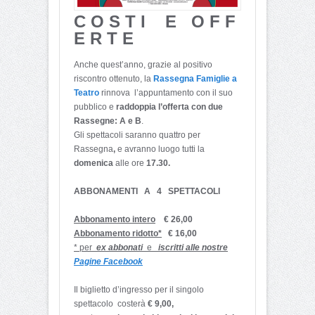
C O S T I E O F F
E R T E
Anche quest’anno, grazie al positivo
riscontro ottenuto, la
Rassegna
Famiglie
a
Teatro
rinnova l’appuntamento con il suo
pubblico e
raddoppia l’offerta con due
Rassegne: A e B
.
Gli spettacoli saranno quattro per
Rassegna
,
e avranno luogo tutti la
domenica
alle ore
17.30.
ABBONAMENTI A 4 SPETTACOLI
Abbonamento intero
€ 26,00
Abbonamento ridotto*
€ 16,00
* per
ex abbonati
e
iscritti alle nostre
Pagine Facebook
Il biglietto d’ingresso per il singolo
spettacolo costerà
€ 9,00,