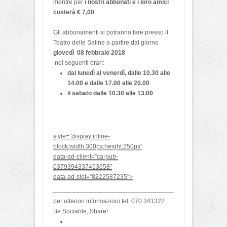
mentre per
i nostri abbonati e i loro amici
costerà € 7,00
Gli abbonamenti si potranno fare presso il
Teatro delle Saline a partire dal giorno
giovedì
08 febbraio 2018
nei seguenti orari:
dal lunedì al venerdì, dalle 10.30 alle
14.00 e dalle 17.00 alle 20.00
il sabato dalle 10.30 alle 13.00
style=”display:inline-
block;width:300px;height:250px”
data-ad-client=”ca-pub-
0379394337453658″
data-ad-slot=”8222587235″>
per ulteriori informazioni tel. 070 341322
Be Sociable, Share!