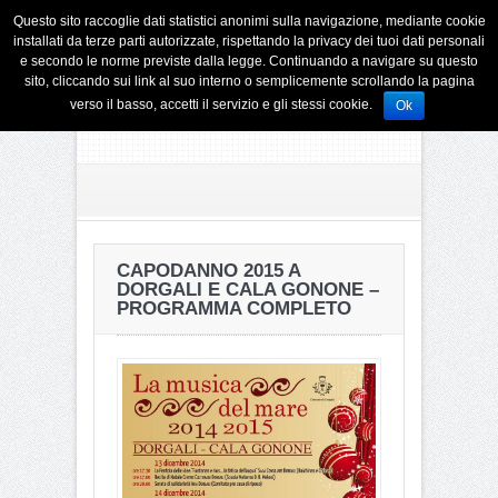
Questo sito raccoglie dati statistici anonimi sulla navigazione, mediante cookie
installati da terze parti autorizzate, rispettando la privacy dei tuoi dati personali
e secondo le norme previste dalla legge. Continuando a navigare su questo
sito, cliccando sui link al suo interno o semplicemente scrollando la pagina
verso il basso, accetti il servizio e gli stessi cookie.
Ok
CAPODANNO 2015 A
DORGALI E CALA GONONE –
PROGRAMMA COMPLETO