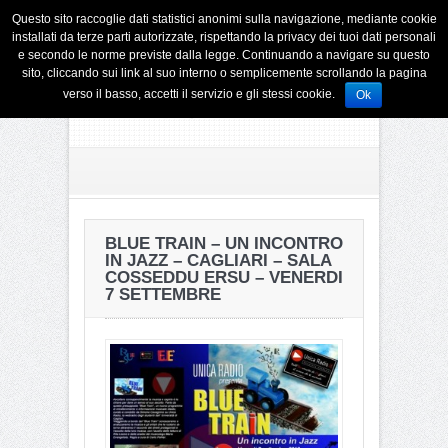
Questo sito raccoglie dati statistici anonimi sulla navigazione, mediante cookie
installati da terze parti autorizzate, rispettando la privacy dei tuoi dati personali
e secondo le norme previste dalla legge. Continuando a navigare su questo
sito, cliccando sui link al suo interno o semplicemente scrollando la pagina
verso il basso, accetti il servizio e gli stessi cookie.
Ok
BLUE TRAIN – UN INCONTRO
IN JAZZ – CAGLIARI – SALA
COSSEDDU ERSU – VENERDI
7 SETTEMBRE