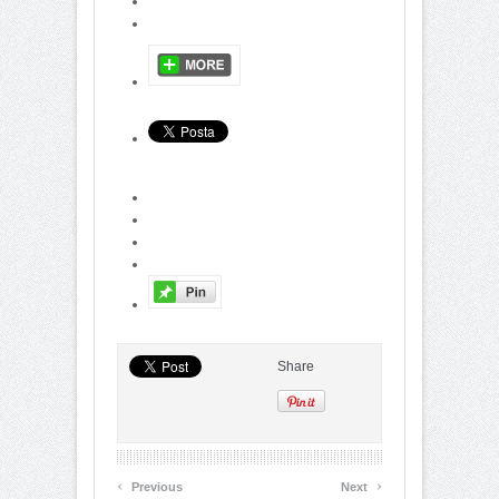
Share
‹
›
Previous
Next