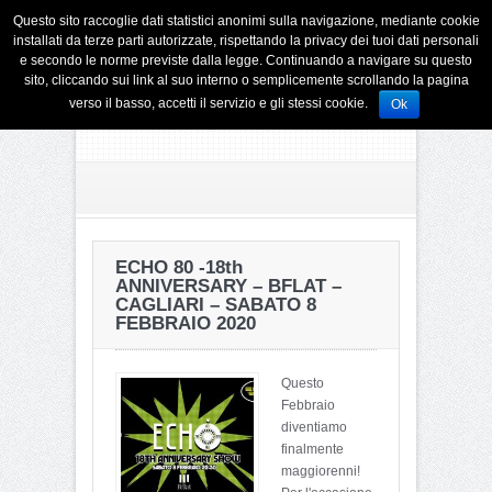
Questo sito raccoglie dati statistici anonimi sulla navigazione, mediante cookie
installati da terze parti autorizzate, rispettando la privacy dei tuoi dati personali
e secondo le norme previste dalla legge. Continuando a navigare su questo
sito, cliccando sui link al suo interno o semplicemente scrollando la pagina
verso il basso, accetti il servizio e gli stessi cookie.
Ok
ECHO 80 -18th
ANNIVERSARY – BFLAT –
CAGLIARI – SABATO 8
FEBBRAIO 2020
Questo
Febbraio
diventiamo
finalmente
maggiorenni!