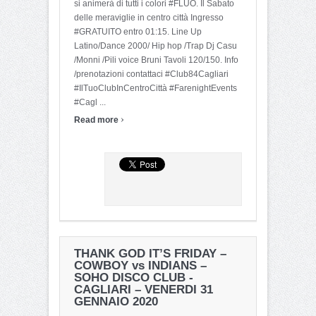
si animerà di tutti i colori #FLUO. Il Sabato
delle meraviglie in centro città Ingresso
#GRATUITO entro 01:15. Line Up
Latino/Dance 2000/ Hip hop /Trap Dj Casu
/Monni /Pili voice Bruni Tavoli 120/150. Info
/prenotazioni contattaci #Club84Cagliari
#IlTuoClubInCentroCittà #FarenightEvents
#Cagl ...
›
Read more
THANK GOD IT’S FRIDAY –
COWBOY vs INDIANS –
SOHO DISCO CLUB -
CAGLIARI – VENERDI 31
GENNAIO 2020