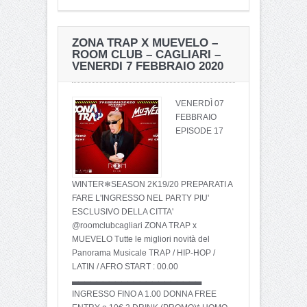
ZONA TRAP X MUEVELO –
ROOM CLUB – CAGLIARI –
VENERDI 7 FEBBRAIO 2020
VENERDÌ 07
FEBBRAIO
EPISODE 17
WINTER❄SEASON 2K19/20 PREPARATI A
FARE L'INGRESSO NEL PARTY PIU'
ESCLUSIVO DELLA CITTA'
@roomclubcagliari ZONA TRAP x
MUEVELO Tutte le migliori novità del
Panorama Musicale TRAP / HIP-HOP /
LATIN / AFRO START : 00.00
▃▃▃▃▃▃▃▃▃▃▃▃▃▃▃▃▃▃▃▃▃
INGRESSO FINO A 1.00 DONNA FREE