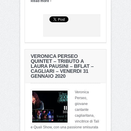
›
Read more
VERONICA PERSEO
QUINTET – TRIBUTO A
LAURA PAUSINI – BFLAT –
CAGLIARI – VENERDI 31
GENNAIO 2020
Veronica
Perseo,
giovane
cantante
cagliaritana,
vincitrice di Tali
e Quali Show, con una passione smisurata