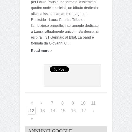
per Laura Pausini ha formato, assieme a
quattro amici musicisti, un tributo dedicato
all'amatissima cantante romagnola.
Rockside - Laura Pausini Tribute
l'ambizioso progetto, interamente dedicato
a Laura, attualmente unico in Sardegna, si
esibirà il 31 Gennaio al Bflat. La band è
formata da Giovanni C ...
›
Read more
«
‹
7
8
9
10
11
12
13
14
15
16
17
›
»
ANNUNCI GOOGLE