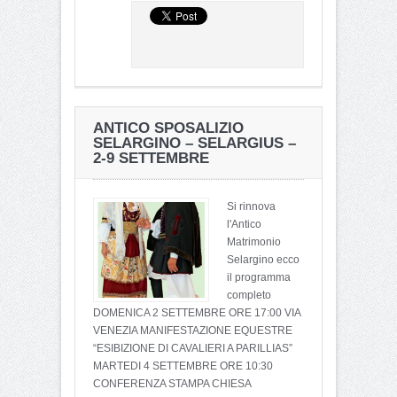
ANTICO SPOSALIZIO
SELARGINO – SELARGIUS –
2-9 SETTEMBRE
Si rinnova
l'Antico
Matrimonio
Selargino ecco
il programma
completo
DOMENICA 2 SETTEMBRE ORE 17:00 VIA
VENEZIA MANIFESTAZIONE EQUESTRE
“ESIBIZIONE DI CAVALIERI A PARILLIAS”
MARTEDI 4 SETTEMBRE ORE 10:30
CONFERENZA STAMPA CHIESA