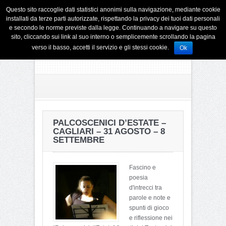
Questo sito raccoglie dati statistici anonimi sulla navigazione, mediante cookie
installati da terze parti autorizzate, rispettando la privacy dei tuoi dati personali
e secondo le norme previste dalla legge. Continuando a navigare su questo
sito, cliccando sui link al suo interno o semplicemente scrollando la pagina
verso il basso, accetti il servizio e gli stessi cookie.
Ok
PALCOSCENICI D’ESTATE –
CAGLIARI – 31 AGOSTO – 8
SETTEMBRE
Fascino e
poesia
d'intrecci tra
parole e note e
spunti di gioco
e riflessione nei