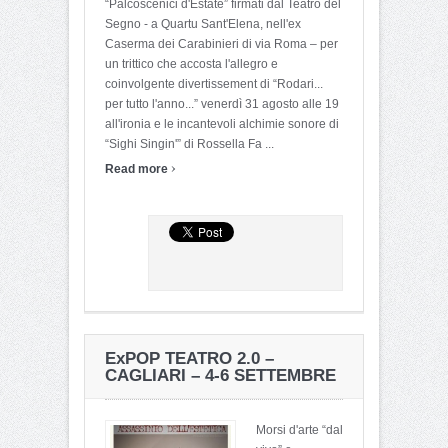
“Palcoscenici d'Estate” firmati dal Teatro del
Segno - a Quartu Sant'Elena, nell'ex
Caserma dei Carabinieri di via Roma – per
un trittico che accosta l'allegro e
coinvolgente divertissement di “Rodari...
per tutto l'anno...” venerdì 31 agosto alle 19
all'ironia e le incantevoli alchimie sonore di
“Sighi Singin'” di Rossella Fa ...
›
Read more
ExPOP TEATRO 2.0 –
CAGLIARI – 4-6 SETTEMBRE
Morsi d'arte “dal