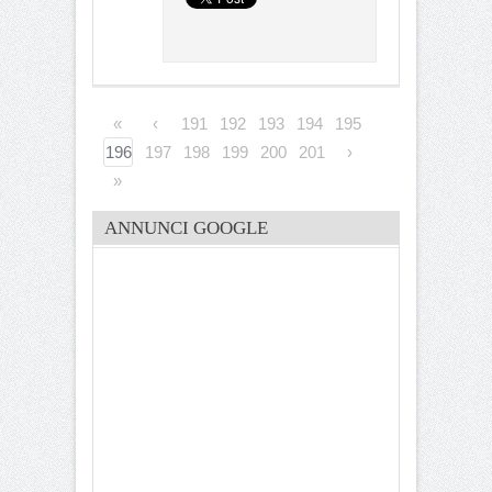
«
‹
191
192
193
194
195
196
197
198
199
200
201
›
»
ANNUNCI GOOGLE