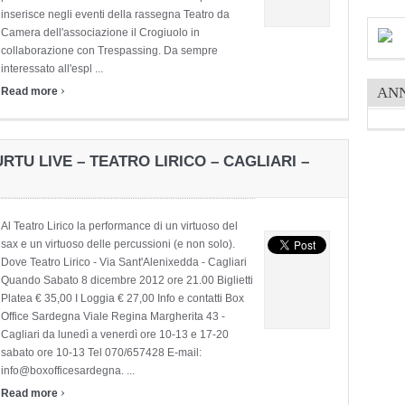
inserisce negli eventi della rassegna Teatro da
Camera dell'associazione il Crogiuolo in
collaborazione con Trespassing. Da sempre
interessato all'espl ...
›
AN
Read more
TU LIVE – TEATRO LIRICO – CAGLIARI –
Al Teatro Lirico la performance di un virtuoso del
sax e un virtuoso delle percussioni (e non solo).
Dove Teatro Lirico - Via Sant'Alenixedda - Cagliari
Quando Sabato 8 dicembre 2012 ore 21.00 Biglietti
Platea € 35,00 I Loggia € 27,00 Info e contatti Box
Office Sardegna Viale Regina Margherita 43 -
Cagliari da lunedì a venerdì ore 10-13 e 17-20
sabato ore 10-13 Tel 070/657428 E-mail:
info@boxofficesardegna. ...
›
Read more