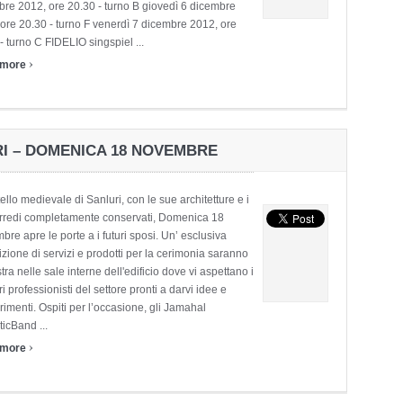
re 2012, ore 20.30 - turno B giovedì 6 dicembre
ore 20.30 - turno F venerdì 7 dicembre 2012, ore
- turno C FIDELIO singspiel ...
›
 more
RI – DOMENICA 18 NOVEMBRE
tello medievale di Sanluri, con le sue architetture e i
arredi completamente conservati, Domenica 18
re apre le porte a i futuri sposi. Un’ esclusiva
zione di servizi e prodotti per la cerimonia saranno
tra nelle sale interne dell'edificio dove vi aspettano i
ri professionisti del settore pronti a darvi idee e
imenti. Ospiti per l’occasione, gli Jamahal
icBand ...
›
 more