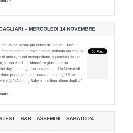
 more
– CAGLIARI – MERCOLEDI 14 NOVEMBRE
utto UV nel locale più trendy di Cagliari... uno
 "tridimensionale" dove esibirsi, raffinato ma con un
o di underground metropolitano, squarciato da luci
n, strobo e led.... L'atmosfera giusta per un
iful day"... in un giorno inaspettato... Un Mercoledì
zione per un debutto d'eccezione con gli Ultraviolet.
violet (U2) Achtung Baby è il settimo album degli U2.
›
 more
TEST – B&B – ASSEMINI – SABATO 24