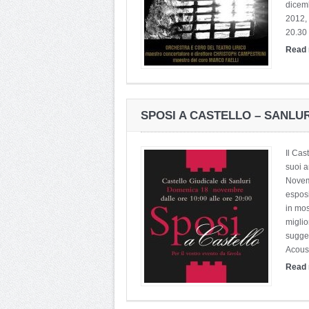
dicemb
2012, 
20.30 
Read
SPOSI A CASTELLO – SANLU
Il Cas
suoi 
Novemb
esposi
in mos
miglio
sugger
Acoust
Read