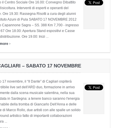
 il Centro Sociale Ore 16.00: Convegno Dibattito
Risicoltura. Interventi di esperti e operanti del
e. Ore 19.30: Rassegna Risotti a cura degli alunni
Istituto Azuni di Pula SABATO 17 NOVEMBRE 2012
o Capannone Sagra – SS. 388 Km 7,700 - ingresso
67 Ore 18.00: Apertura Stand espositivi e Casse
distribuzione. Ore 19.00: Inizi ...
›
 more
 CAGLIARI – SABATO 17 NOVEMBRE
 17 novembre, il “Il Dante” di Cagliari ospiterà
rdibile live set dell'ARD duo, formazione in arrivo
amente dalla scena musicale salentina, nella sua
data in Sardegna: a tenere banco saranno l'energia
enabile della tromba di Giancarlo Dell'Anna e delle
re di Marco Rollo, due artisti con alle spalle un solido
ound artistico fatto di importanti collaborazioni
ra ...
›