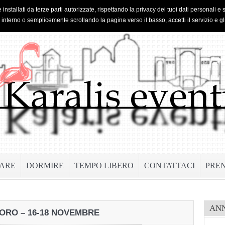
 installati da terze parti autorizzate, rispettando la privacy dei tuoi dati personal
o interno o semplicemente scrollando la pagina verso il basso, accetti il servizio e gl
ARE
DORMIRE
TEMPO LIBERO
CONTATTACI
PRE
AN
ORO – 16-18 NOVEMBRE