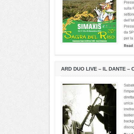
Presso
sulla 
settor
dell’
Press
da SP 
per la 
Read
ARD DUO LIVE – IL DANTE –
Sabato
l'impe
dirett
unica 
irrefr
tastie
backgr
discog