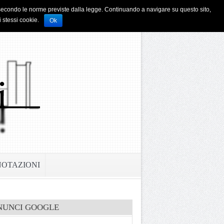
i e secondo le norme previste dalla legge. Continuando a navigare su questo sito,
i stessi cookie.
Ok
NOTAZIONI
NUNCI GOOGLE