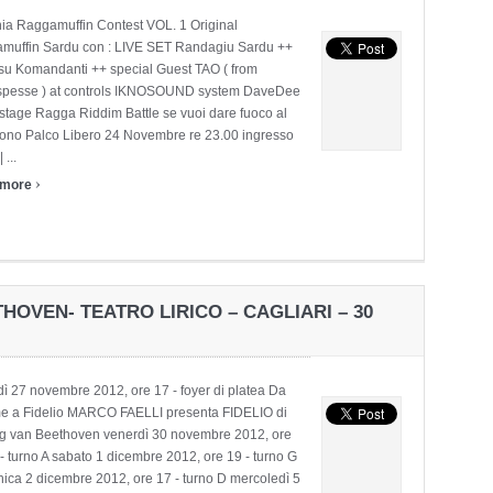
nia Raggamuffin Contest VOL. 1 Original
muffin Sardu con : LIVE SET Randagiu Sardu ++
 su Komandanti ++ special Guest TAO ( from
spesse ) at controls IKNOSOUND system DaveDee
stage Ragga Riddim Battle se vuoi dare fuoco al
fono Palco Libero 24 Novembre re 23.00 ingresso
 ...
›
 more
THOVEN- TEATRO LIRICO – CAGLIARI – 30
ì 27 novembre 2012, ore 17 - foyer di platea Da
e a Fidelio MARCO FAELLI presenta FIDELIO di
g van Beethoven venerdì 30 novembre 2012, ore
- turno A sabato 1 dicembre 2012, ore 19 - turno G
ica 2 dicembre 2012, ore 17 - turno D mercoledì 5