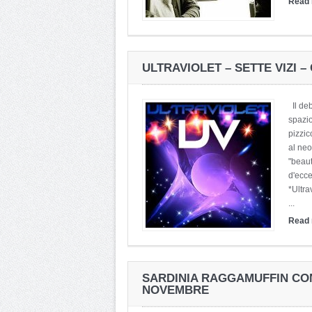
Read
ULTRAVIOLET – SETTE VIZI 
Il deb
spazio
pizzic
al neo
"beaut
d'ecce
*Ultra
...
Read
SARDINIA RAGGAMUFFIN CON
NOVEMBRE