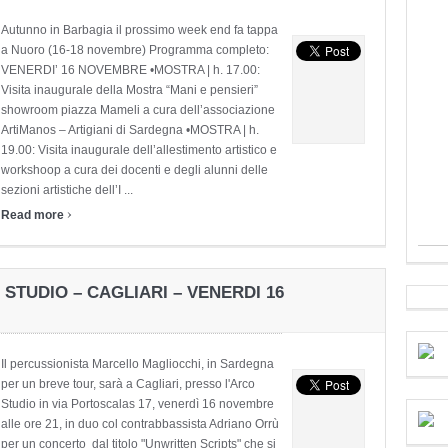
Autunno in Barbagia il prossimo week end fa tappa
a Nuoro (16-18 novembre) Programma completo:
VENERDI’ 16 NOVEMBRE •MOSTRA | h. 17.00:
Visita inaugurale della Mostra “Mani e pensieri”
showroom piazza Mameli a cura dell’associazione
ArtiManos – Artigiani di Sardegna •MOSTRA | h.
19.00: Visita inaugurale dell’allestimento artistico e
workshoop a cura dei docenti e degli alunni delle
sezioni artistiche dell’I ...
›
Read more
STUDIO – CAGLIARI – VENERDI 16
Il percussionista Marcello Magliocchi, in Sardegna
per un breve tour, sarà a Cagliari, presso l'Arco
Studio in via Portoscalas 17, venerdì 16 novembre
alle ore 21, in duo col contrabbassista Adriano Orrù
per un concerto dal titolo "Unwritten Scripts" che si