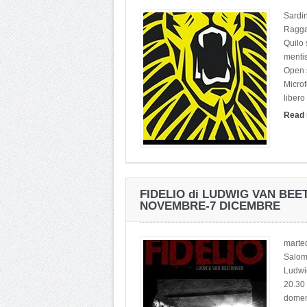
Sardi
Ragga
Quilo
menti
Open 
Micro
libero |
Read
FIDELIO di LUDWIG VAN BEE
NOVEMBRE-7 DICEMBRE
marted
Salom
Ludwi
20.30 
domen