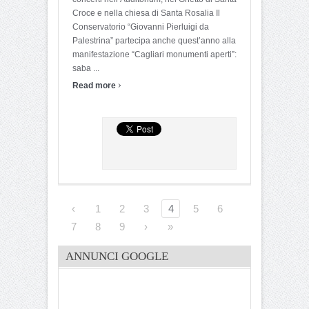
Croce e nella chiesa di Santa Rosalia Il
Conservatorio “Giovanni Pierluigi da
Palestrina” partecipa anche quest’anno alla
manifestazione “Cagliari monumenti aperti”:
saba ...
›
Read more
‹
1
2
3
4
5
6
7
8
9
›
»
ANNUNCI GOOGLE