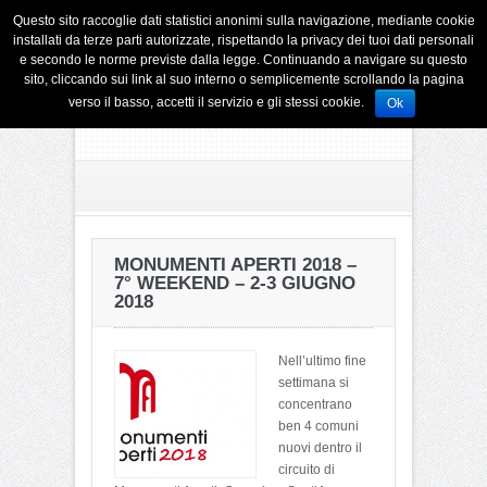
Questo sito raccoglie dati statistici anonimi sulla navigazione, mediante cookie
installati da terze parti autorizzate, rispettando la privacy dei tuoi dati personali
e secondo le norme previste dalla legge. Continuando a navigare su questo
sito, cliccando sui link al suo interno o semplicemente scrollando la pagina
verso il basso, accetti il servizio e gli stessi cookie.
Ok
MONUMENTI APERTI 2018 –
7° WEEKEND – 2-3 GIUGNO
2018
Nell’ultimo fine
settimana si
concentrano
ben 4 comuni
nuovi dentro il
circuito di