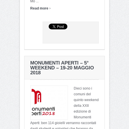
Mo ...
›
Read more
MONUMENTI APERTI – 5°
WEEKEND – 19-20 MAGGIO
2018
Dieci sono i
comuni del
quinto weekend
della XXII
edizione di
Monumenti
Aperti: ben 114 gioielli verranno raccontati
dagli studenti e volontari che faranno da