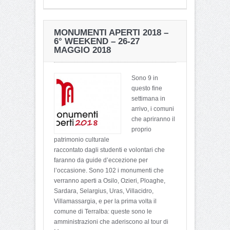
MONUMENTI APERTI 2018 –
6° WEEKEND – 26-27
MAGGIO 2018
Sono 9 in
questo fine
settimana in
arrivo, i comuni
che apriranno il
proprio
patrimonio culturale
raccontato dagli studenti e volontari che
faranno da guide d’eccezione per
l’occasione. Sono 102 i monumenti che
verranno aperti a Osilo, Ozieri, Ploaghe,
Sardara, Selargius, Uras, Villacidro,
Villamassargia, e per la prima volta il
comune di Terralba: queste sono le
amministrazioni che aderiscono al tour di