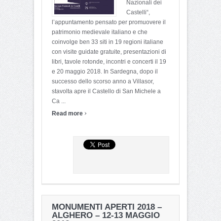
Nazionali dei
Castelli“,
l’appuntamento pensato per promuovere il
patrimonio medievale italiano e che
coinvolge ben 33 siti in 19 regioni italiane
con visite guidate gratuite, presentazioni di
libri, tavole rotonde, incontri e concerti il 19
e 20 maggio 2018. In Sardegna, dopo il
successo dello scorso anno a Villasor,
stavolta apre il Castello di San Michele a
Ca ...
›
Read more
MONUMENTI APERTI 2018 –
ALGHERO – 12-13 MAGGIO