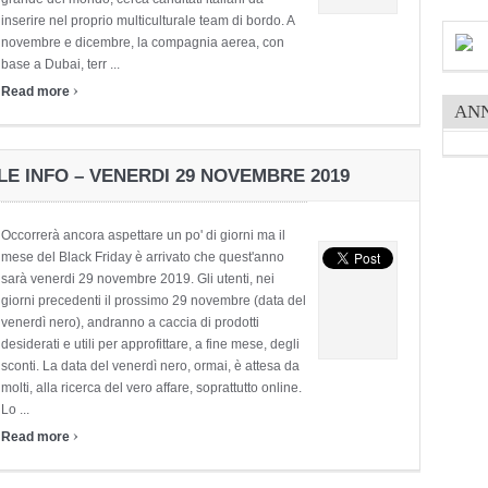
inserire nel proprio multiculturale team di bordo. A
novembre e dicembre, la compagnia aerea, con
base a Dubai, terr ...
›
Read more
AN
 LE INFO – VENERDI 29 NOVEMBRE 2019
Occorrerà ancora aspettare un po' di giorni ma il
mese del Black Friday è arrivato che quest'anno
sarà venerdi 29 novembre 2019. Gli utenti, nei
giorni precedenti il prossimo 29 novembre (data del
venerdì nero), andranno a caccia di prodotti
desiderati e utili per approfittare, a fine mese, degli
sconti. La data del venerdì nero, ormai, è attesa da
molti, alla ricerca del vero affare, soprattutto online.
Lo ...
›
Read more