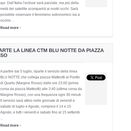
qui. Dall’Italia l’eclisse sarà parziale, ma più della
metà del satellite scomparirà ai nostri occhi. Sarà
possibile osservare il fenomeno astronomico sia a
occhio ...
›
Read more
PARTE LA LINEA CTM BLU NOTTE DA PIAZZA
SSO
A partire dal 5 luglio, riparte il servizio della linea
BLU NOTTE che collega piazza Matteotti al Poetto
di Quartu (Margine Rosso) dalle ore 23:00 (prima
corsa da piazza Matteotti) alle 3:40 (ultima corsa da
Margine Rosso), con una frequenza ogni 30 minuti.
Il servizio sarà attivo nelle giornate di venerdì e
sabato di luglio e Agosto, compresi il 14 e 15
Agosto, e tutti i venerdì e sabato fino al 15 settemb
...
›
Read more