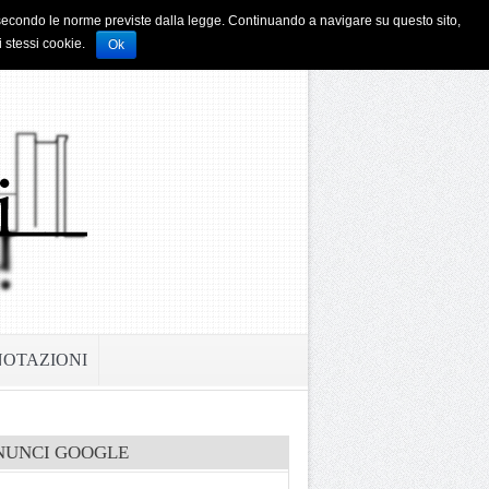
i e secondo le norme previste dalla legge. Continuando a navigare su questo sito,
i stessi cookie.
Ok
NOTAZIONI
NUNCI GOOGLE