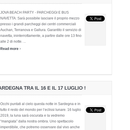
JOVA BEACH PARTY - PARCHEGGI E BUS
NAVETTA: Sarà possibile lasciare il proprio mezzo
presso i grandi parcheggi dei centri commerciali
Auchan, Terranova e Gallura. Garantito il servizio di
navetta, ininterrottamente, a partire dalle ore 13 fino
alle 2 di notte. ...
›
Read more
RDEGNA TRA IL 16 E IL 17 LUGLIO !
Occhi puntati al cielo questa notte in Sardegna e in
tutto il resto del mondo per l’eclissi lunare. 16 luglio
2019, la luna sarà oscurata e la vedremo
“mangiata” dalla nostra ombra. Uno spettacolo
imperdibile, che potremo osservare dal vivo anche