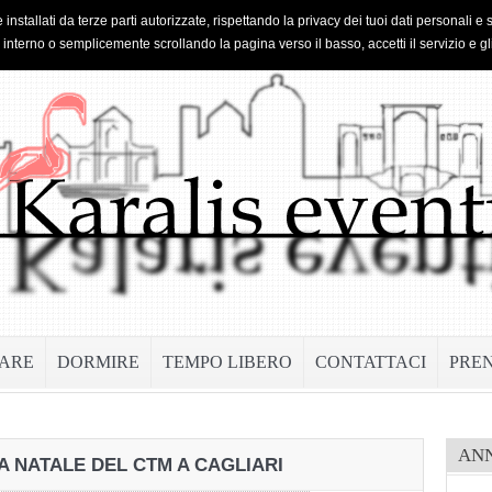
 installati da terze parti autorizzate, rispettando la privacy dei tuoi dati personal
o interno o semplicemente scrollando la pagina verso il basso, accetti il servizio e gl
ARE
DORMIRE
TEMPO LIBERO
CONTATTACI
PRE
AN
A NATALE DEL CTM A CAGLIARI