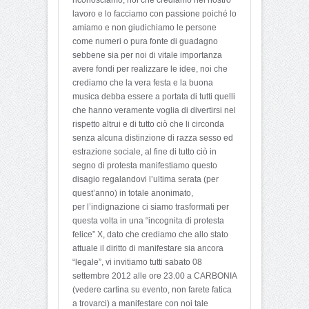
lavoro e lo facciamo con passione poiché lo
amiamo e non giudichiamo le persone
come numeri o pura fonte di guadagno
sebbene sia per noi di vitale importanza
avere fondi per realizzare le idee, noi che
crediamo che la vera festa e la buona
musica debba essere a portata di tutti quelli
che hanno veramente voglia di divertirsi nel
rispetto altrui e di tutto ciò che li circonda
senza alcuna distinzione di razza sesso ed
estrazione sociale, al fine di tutto ciò in
segno di protesta manifestiamo questo
disagio regalandovi l’ultima serata (per
quest’anno) in totale anonimato,
per l’indignazione ci siamo trasformati per
questa volta in una “incognita di protesta
felice” X, dato che crediamo che allo stato
attuale il diritto di manifestare sia ancora
“legale”, vi invitiamo tutti sabato 08
settembre 2012 alle ore 23.00 a CARBONIA
(vedere cartina su evento, non farete fatica
a trovarci) a manifestare con noi tale