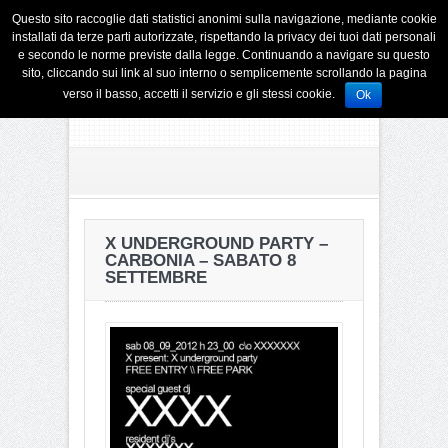
Questo sito raccoglie dati statistici anonimi sulla navigazione, mediante cookie
installati da terze parti autorizzate, rispettando la privacy dei tuoi dati personali
e secondo le norme previste dalla legge. Continuando a navigare su questo
sito, cliccando sui link al suo interno o semplicemente scrollando la pagina
verso il basso, accetti il servizio e gli stessi cookie.
Ok
X UNDERGROUND PARTY –
CARBONIA – SABATO 8
SETTEMBRE