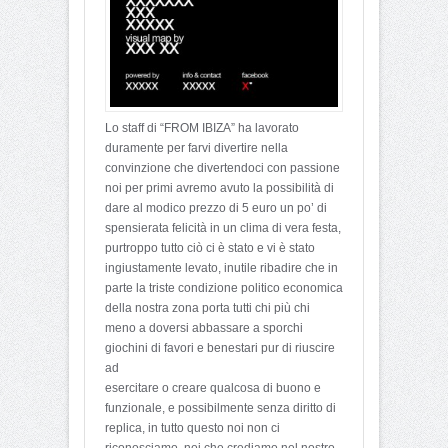
Lo staff di “FROM IBIZA” ha lavorato
duramente per farvi divertire nella
convinzione che divertendoci con passione
noi per primi avremo avuto la possibilità di
dare al modico prezzo di 5 euro un po’ di
spensierata felicità in un clima di vera festa,
purtroppo tutto ciò ci è stato e vi è stato
ingiustamente levato, inutile ribadire che in
parte la triste condizione politico economica
della nostra zona porta tutti chi più chi
meno a doversi abbassare a sporchi
giochini di favori e benestari pur di riuscire
ad
esercitare o creare qualcosa di buono e
funzionale, e possibilmente senza diritto di
replica, in tutto questo noi non ci
riconosciamo, noi che crediamo nel nostro