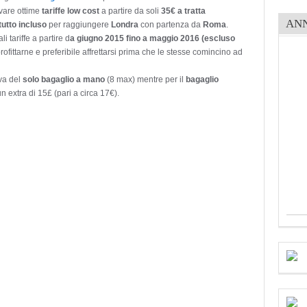
ovare ottime
tariffe low cost
a partire da soli
35€ a tratta
AN
tutto incluso
per raggiungere
Londra
con partenza da
Roma
.
i tariffe a partire d
a giugno 2015 fino a maggio 2016 (escluso
ofittarne e preferibile affrettarsi prima che le stesse comincino ad
va del
solo bagaglio a mano
(8 max) mentre per il
bagaglio
 extra di 15£ (pari a circa 17€).