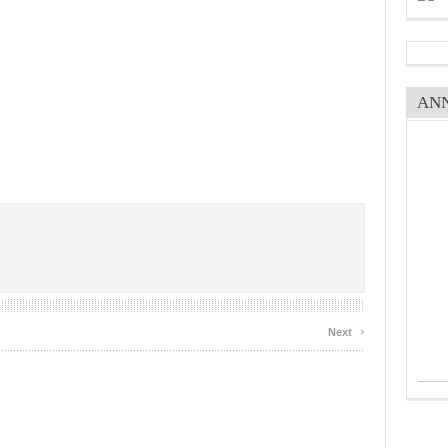
AN
›
Next