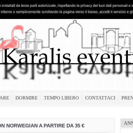
 installati da terze parti autorizzate, rispettando la privacy dei tuoi dati personal
o interno o semplicemente scrollando la pagina verso il basso, accetti il servizio e gl
ARE
DORMIRE
TEMPO LIBERO
CONTATTACI
PRE
AN
N NORWEGIAN A PARTIRE DA 35 €