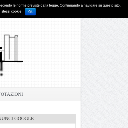
i e secondo le norme previste dalla legge. Continuando a navigare su questo sito,
i stessi cookie.
Ok
NOTAZIONI
NUNCI GOOGLE