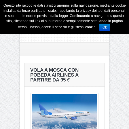
Questo sito raccoglie dati statistici anonimi sulla navigazione, mediante cookie
installati da terze parti autorizzate, rispettando la privacy dei tuoi dati personali
e secondo le norme previste dalla legge. Continuando a navigare su questo
sito, cliccando sui link al suo interno o semplicemente scrollando la pagina
verso il basso, accetti il servizio e gli stessi cookie.
Ok
VOLA A MOSCA CON
POBEDA AIRLINES A
PARTIRE DA 95 €