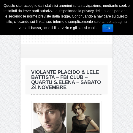
Questo sito raccoglie dati statistici anonimi sulla navigazione, mediante cookie
installati da terze parti autorizzate, rispettando la privacy dei tuoi dati personali
e secondo le norme previste dalla legge. Continuando a navigare su questo
sito, cliccando sui link al suo interno o semplicemente scrollando la pagina
verso il basso, accetti il servizio e gli stessi cookie.
Ok
VIOLANTE PLACIDO & LELE
BATTISTA – FBI CLUB –
QUARTU S.ELENA – SABATO
24 NOVEMBRE