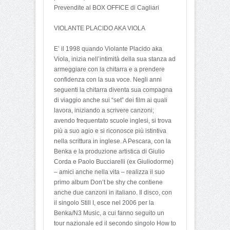
Prevendite al BOX OFFICE di Cagliari
VIOLANTE PLACIDO AKA VIOLA
E’ il 1998 quando Violante Placido aka
Viola, inizia nell’intimità della sua stanza ad
armeggiare con la chitarra e a prendere
confidenza con la sua voce. Negli anni
seguenti la chitarra diventa sua compagna
di viaggio anche sui “set” dei film ai quali
lavora, iniziando a scrivere canzoni;
avendo frequentato scuole inglesi, si trova
più a suo agio e si riconosce più istintiva
nella scrittura in inglese. A Pescara, con la
Benka e la produzione artistica di Giulio
Corda e Paolo Bucciarelli (ex Giuliodorme)
– amici anche nella vita – realizza il suo
primo album Don’t be shy che contiene
anche due canzoni in italiano. Il disco, con
il singolo Still I, esce nel 2006 per la
Benka/N3 Music, a cui fanno seguito un
tour nazionale ed il secondo singolo How to