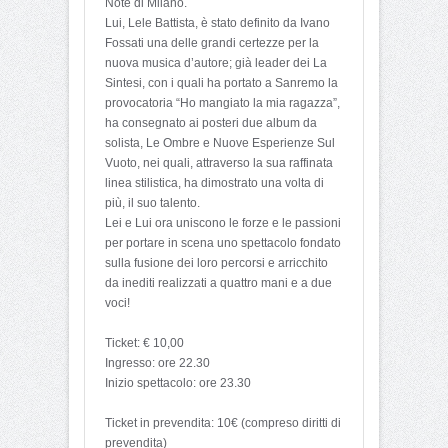
Note di Milano.
Lui, Lele Battista, è stato definito da Ivano
Fossati una delle grandi certezze per la
nuova musica d’autore; già leader dei La
Sintesi, con i quali ha portato a Sanremo la
provocatoria “Ho mangiato la mia ragazza”,
ha consegnato ai posteri due album da
solista, Le Ombre e Nuove Esperienze Sul
Vuoto, nei quali, attraverso la sua raffinata
linea stilistica, ha dimostrato una volta di
più, il suo talento.
Lei e Lui ora uniscono le forze e le passioni
per portare in scena uno spettacolo fondato
sulla fusione dei loro percorsi e arricchito
da inediti realizzati a quattro mani e a due
voci!
Ticket: € 10,00
Ingresso: ore 22.30
Inizio spettacolo: ore 23.30
Ticket in prevendita: 10€ (compreso diritti di
prevendita)