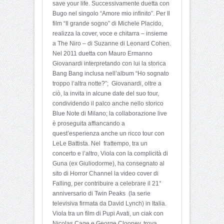
save your life. Successivamente duetta con
Bugo nel singolo “Amore mio infinito”. Per Il
film “Il grande sogno” di Michele Placido,
realizza la cover, voce e chitarra – insieme
a The Niro – di Suzanne di Leonard Cohen.
Nel 2011 duetta con Mauro Ermanno
Giovanardi interpretando con lui la storica
Bang Bang inclusa nell’album “Ho sognato
troppo l’altra notte?”; Giovanardi, oltre a
ciò, la invita in alcune date del suo tour,
condividendo il palco anche nello storico
Blue Note di Milano; la collaborazione live
è proseguita affiancando a
quest’esperienza anche un ricco tour con
LeLe Battista. Nel frattempo, tra un
concerto e l’altro, Viola con la complicità di
Guna (ex Giuliodorme), ha consegnato al
sito di Horror Channel la video cover di
Falling, per contribuire a celebrare il 21°
anniversario di Twin Peaks (la serie
televisiva firmata da David Lynch) in Italia.
Viola tra un film di Pupi Avati, un ciak con
Nicolas Cage e George Clooney, trova