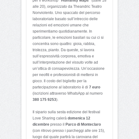
per il workshop
“Humanity Maps”
(dalle 18
alle 20), organizzato da Theandric Teatro
Nonviolento. Uno spaccato del percorso
laboratoriale basato sull’intreccio delle
relazioni ed emozioni umane che
sperimentiamo quotidianamente. In
particolare, le emozioni basilari su cui ci si
concentra sono quattro: gioia, rabbia,
tristezza, pianto. Da queste, si lavora
sull’espressività corporea, emotiva e
sull’interpretazione del vissuto volte ad
un’ottica di consapevolezza. Un’occasione
per neofiti e professionisti di mettersi in
gioco. Il costo del biglietto per la
partecipazione al laboratorio è di
7 euro
(iscrizioni attraverso WhatsApp al numero
380 175 9253
).
Il sipario sulla sesta edizione del festival
Love Sharing calerà
domenica 12
dicembre
presso il
Parco di Monteclaro
(con ritrovo presso i parcheggi alle ore 15),
luogo dal quale partirà la carovana del