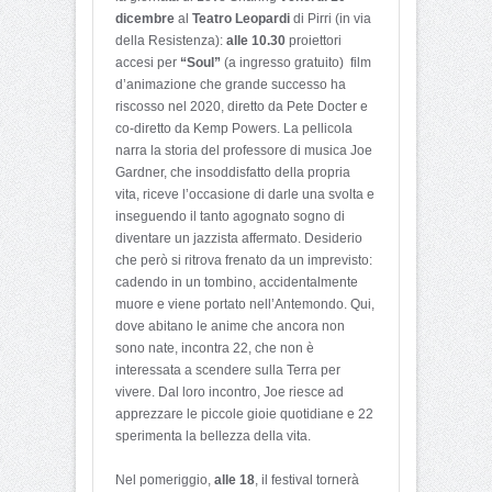
dicembre
al
Teatro Leopardi
di Pirri (in via
della Resistenza):
alle 10.30
proiettori
accesi per
“Soul”
(a ingresso gratuito) film
d’animazione che grande successo ha
riscosso nel 2020, diretto da Pete Docter e
co-diretto da Kemp Powers. La pellicola
narra la storia del professore di musica Joe
Gardner, che insoddisfatto della propria
vita, riceve l’occasione di darle una svolta e
inseguendo il tanto agognato sogno di
diventare un jazzista affermato. Desiderio
che però si ritrova frenato da un imprevisto:
cadendo in un tombino, accidentalmente
muore e viene portato nell’Antemondo. Qui,
dove abitano le anime che ancora non
sono nate, incontra 22, che non è
interessata a scendere sulla Terra per
vivere. Dal loro incontro, Joe riesce ad
apprezzare le piccole gioie quotidiane e 22
sperimenta la bellezza della vita.
Nel pomeriggio,
alle 18
, il festival tornerà