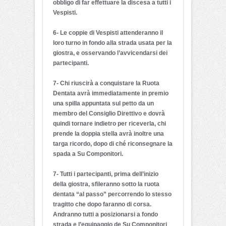
obbligo di far effettuare la discesa a tutti i
Vespisti.
6- Le coppie di Vespisti attenderanno il
loro turno in fondo alla strada usata per la
giostra, e osservando l’avvicendarsi dei
partecipanti.
7- Chi riuscirà a conquistare la Ruota
Dentata avrà immediatamente in premio
una spilla appuntata sul petto da un
membro del Consiglio Direttivo e dovrà
quindi tornare indietro per riceverla, chi
prende la doppia stella avrà inoltre una
targa ricordo, dopo di ché riconsegnare la
spada a Su Componitori.
7- Tutti i partecipanti, prima dell’inizio
della giostra, sfileranno sotto la ruota
dentata “al passo” percorrendo lo stesso
tragitto che dopo faranno di corsa.
Andranno tutti a posizionarsi a fondo
strada e l’equipaggio de Su Componitori