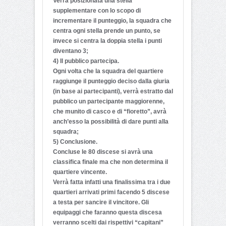
Verrà posizionata una stella
supplementare con lo scopo di
incrementare il punteggio, la squadra che
centra ogni stella prende un punto, se
invece si centra la doppia stella i punti
diventano 3;
4) Il pubblico partecipa.
Ogni volta che la squadra del quartiere
raggiunge il punteggio deciso dalla giuria
(in base ai partecipanti), verrà estratto dal
pubblico un partecipante maggiorenne,
che munito di casco e di “fioretto”, avrà
anch’esso la possibilità di dare punti alla
squadra;
5) Conclusione.
Concluse le 80 discese si avrà una
classifica finale ma che non determina il
quartiere vincente.
Verrà fatta infatti una finalissima tra i due
quartieri arrivati primi facendo 5 discese
a testa per sancire il vincitore. Gli
equipaggi che faranno questa discesa
verranno scelti dai rispettivi “capitani”