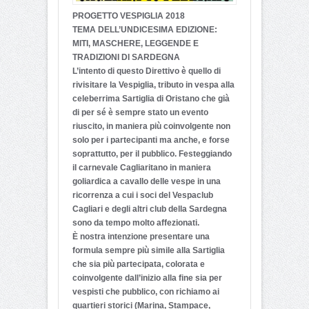
PROGETTO VESPIGLIA 2018
TEMA DELL’UNDICESIMA EDIZIONE:
MITI, MASCHERE, LEGGENDE E
TRADIZIONI DI SARDEGNA
L’intento di questo Direttivo è quello di
rivisitare la Vespiglia, tributo in vespa alla
celeberrima Sartiglia di Oristano che già
di per sé è sempre stato un evento
riuscito, in maniera più coinvolgente non
solo per i partecipanti ma anche, e forse
soprattutto, per il pubblico. Festeggiando
il carnevale Cagliaritano in maniera
goliardica a cavallo delle vespe in una
ricorrenza a cui i soci del Vespaclub
Cagliari e degli altri club della Sardegna
sono da tempo molto affezionati.
È nostra intenzione presentare una
formula sempre più simile alla Sartiglia
che sia più partecipata, colorata e
coinvolgente dall’i
nizio alla fine sia per
vespisti che pubblico, con richiamo ai
quartieri storici (Marina, Stampace,