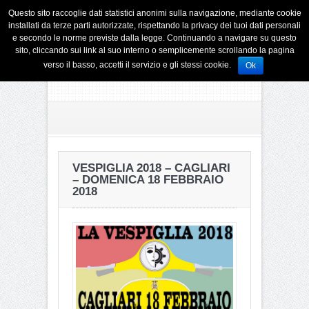
Questo sito raccoglie dati statistici anonimi sulla navigazione, mediante cookie
installati da terze parti autorizzate, rispettando la privacy dei tuoi dati personali
e secondo le norme previste dalla legge. Continuando a navigare su questo
sito, cliccando sui link al suo interno o semplicemente scrollando la pagina
verso il basso, accetti il servizio e gli stessi cookie.
Ok
VESPIGLIA 2018 – CAGLIARI
– DOMENICA 18 FEBBRAIO
2018