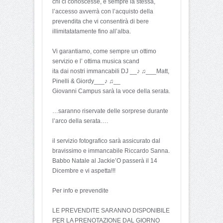
chi ci conoscesse, è sempre la stessa,
l’accesso avverrà con l’acquisto della
prevendita che vi consentirà di bere
illimitatatamente fino all’alba.
Vi garantiamo, come sempre un ottimo
servizio e l’ ottima musica scand
ita dai nostri immancabili DJ __♪ ♫___Matt,
Pinelli & Giordy___♪ ♫__
Giovanni Campus sarà la voce della serata.
…saranno riservate delle sorprese durante
l’arco della serata….
il servizio fotografico sarà assicurato dal
bravissimo e immancabile Riccardo Sanna.
Babbo Natale al Jackie’O passerà il 14
Dicembre e vi aspetta!!!
Per info e prevendite
LE PREVENDITE SARANNO DISPONIBILE
PER LA PRENOTAZIONE DAL GIORNO