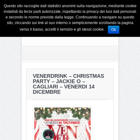
Questo sito raccoglie dati statistici anonimi sulla navigazione, mediante cookie
installati da terze parti autorizzate, rispettando la privacy dei tuoi dati personali
e secondo le norme previste dalla legge. Continuando a navigare su questo
sito, cliccando sui link al suo interno o semplicemente scrollando la pagina
verso il basso, accetti il servizio e gli stessi cookie.
Ok
VENERDRINK – CHRISTMAS
PARTY – JACKIE O –
CAGLIARI – VENERDI 14
DICEMBRE