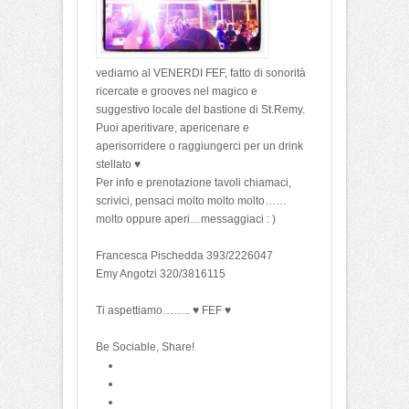
vediamo al VENERDI FEF, fatto di sonorità
ricercate e grooves nel magico e
suggestivo locale del bastione di St.Remy.
Puoi aperitivare, apericenare e
aperisorridere o raggiungerci per un drink
stellato ♥
Per info e prenotazione tavoli chiamaci,
scrivici, pensaci molto molto molto……
molto oppure aperi…messaggiaci : )
Francesca Pischedda 393/2226047
Emy Angotzi 320/3816115
Ti aspettiamo…….. ♥ FEF ♥
Be Sociable, Share!