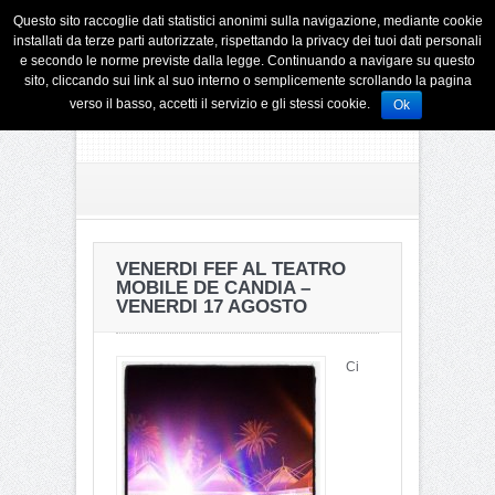
Questo sito raccoglie dati statistici anonimi sulla navigazione, mediante cookie
installati da terze parti autorizzate, rispettando la privacy dei tuoi dati personali
e secondo le norme previste dalla legge. Continuando a navigare su questo
sito, cliccando sui link al suo interno o semplicemente scrollando la pagina
verso il basso, accetti il servizio e gli stessi cookie.
Ok
VENERDI FEF AL TEATRO
MOBILE DE CANDIA –
VENERDI 17 AGOSTO
Ci