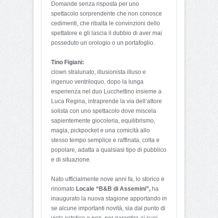
Domande senza risposta per uno
spettacolo sorprendente che non conosce
cedimenti, che ribalta le convinzioni dello
spettatore e gli lascia il dubbio di aver mai
posseduto un orologio o un portafoglio.
Tino Figiani:
clown stralunato, illusionista illuso e
ingenuo ventriloquo, dopo la lunga
esperienza nel duo Lucchettino insieme a
Luca Regina, intraprende la via dell’attore
solista con uno spettacolo dove miscela
sapientemente giocoleria, equilibrismo,
magia, pickpocket e una comicità allo
stesso tempo semplice e raffinata, colta e
popolare, adatta a qualsiasi tipo di pubblico
e di situazione.
Nato ufficialmente nove anni fa, lo storico e
rinomato
Locale “B&B di Assemini”,
ha
inaugurato la nuova stagione apportando in
se alcune importanti novità, sia dal punto di
vista estetico e non, per garantire ai suoi