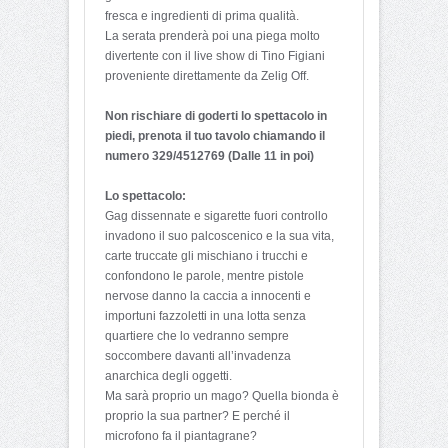
fresca e ingredienti di prima qualità.
La serata prenderà poi una piega molto
divertente con il live show di Tino Figiani
proveniente direttamente da Zelig Off.
Non rischiare di goderti lo spettacolo in
piedi, prenota il tuo tavolo chiamando il
numero 329/4512769 (Dalle 11 in poi)
Lo spettacolo:
Gag dissennate e sigarette fuori controllo
invadono il suo palcoscenico e la sua vita,
carte truccate gli mischiano i trucchi e
confondono le parole, mentre pistole
nervose danno la caccia a innocenti e
importuni fazzoletti in una lotta senza
quartiere che lo vedranno sempre
soccombere davanti all’invadenza
anarchica degli oggetti.
Ma sarà proprio un mago? Quella bionda è
proprio la sua partner? E perché il
microfono fa il piantagrane?