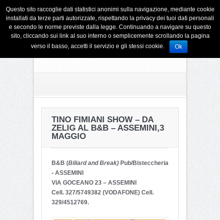
Questo sito raccoglie dati statistici anonimi sulla navigazione, mediante cookie
installati da terze parti autorizzate, rispettando la privacy dei tuoi dati personali
e secondo le norme previste dalla legge. Continuando a navigare su questo
sito, cliccando sui link al suo interno o semplicemente scrollando la pagina
verso il basso, accetti il servizio e gli stessi cookie.
Ok
TINO FIMIANI SHOW – DA
ZELIG AL B&B – ASSEMINI,3
MAGGIO
B&B (
Biliard and Break)
Pub/Bisteccheria
- ASSEMINI
VIA GOCEANO 23 – ASSEMINI
Cell. 327/5749382 (VODAFONE) Cell.
329/4512769.