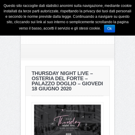
Questo sito raccoglie dati statistici anonimi sulla navigazione, mediante cookie
installati da terze parti autorizzate, rispettando la privacy dei tuoi dati personali
e secondo le norme previste dalla legge. Continuando a navigare su questo
sito, cliccando sui link al suo interno o semplicemente scrollando la pagina
verso il basso, accetti il servizio e gli stessi cookie.
Ok
THURSDAY NIGHT LIVE –
OSTERIA DEL FORTE –
PALAZZO DOGLIO – GIOVEDI
18 GIUGNO 2020