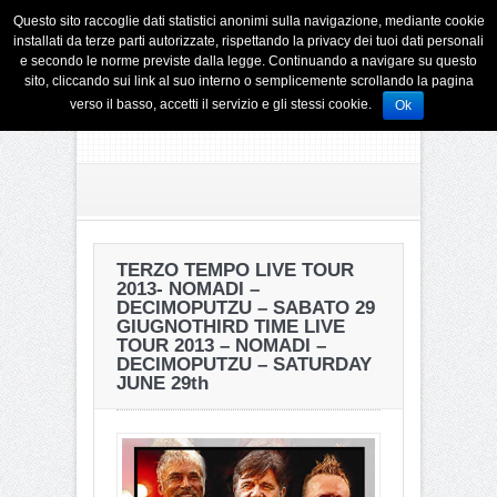
Questo sito raccoglie dati statistici anonimi sulla navigazione, mediante cookie
installati da terze parti autorizzate, rispettando la privacy dei tuoi dati personali
e secondo le norme previste dalla legge. Continuando a navigare su questo
sito, cliccando sui link al suo interno o semplicemente scrollando la pagina
verso il basso, accetti il servizio e gli stessi cookie.
Ok
TERZO TEMPO LIVE TOUR
2013- NOMADI –
DECIMOPUTZU – SABATO 29
GIUGNO
THIRD TIME LIVE
TOUR 2013 – NOMADI –
DECIMOPUTZU – SATURDAY
JUNE 29th