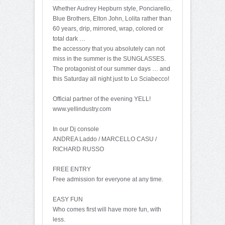
Whether Audrey Hepburn style, Ponciarello,
Blue Brothers, Elton John, Lolita rather than
60 years, drip, mirrored, wrap, colored or
total dark …
the accessory that you absolutely can not
miss in the summer is the SUNGLASSES.
The protagonist of our summer days … and
this Saturday all night just to Lo Sciabecco!
Official partner of the evening YELL!
www.yellindustry.com
In our Dj console
ANDREA Laddo / MARCELLO CASU /
RICHARD RUSSO
FREE ENTRY
Free admission for everyone at any time.
EASY FUN
Who comes first will have more fun, with
less.