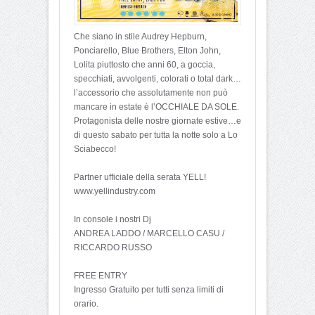
Che siano in stile Audrey Hepburn,
Ponciarello, Blue Brothers, Elton John,
Lolita piuttosto che anni 60, a goccia,
specchiati, avvolgenti, colorati o total dark…
l’accessorio che assolutamente non può
mancare in estate è l’OCCHIALE DA SOLE.
Protagonista delle nostre giornate estive…e
di questo sabato per tutta la notte solo a Lo
Sciabecco!
Partner ufficiale della serata YELL!
www.yellindustry.com
In console i nostri Dj
ANDREA LADDO / MARCELLO CASU /
RICCARDO RUSSO
FREE ENTRY
Ingresso Gratuito per tutti senza limiti di
orario.