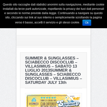
Questo sito raccoglie dati statistici anonimi sulla navigazione, mediante cookie
installati da terze parti autorizzate, rispettando la privacy dei tuoi dati personali
e secondo le norme previste dalla legge. Continuando a navigare su questo
sito, cliccando sui link al suo interno o semplicemente scrollando la pagina
verso il basso, accetti il servizio e gli stessi cookie.
Ok
SUMMER & SUNGLASSES –
SCIABECCO DISCOCLUB –
VILLASIMIUS – SABATO 13
LUGLIO 2013
SUMMER &
SUNGLASSES – SCIABECCO
DISCOCLUB – VILLASIMIUS –
SATURDAY JULY 13th