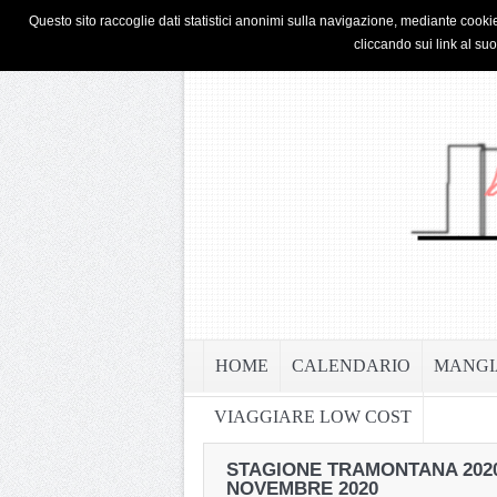
HOME
PRIVACY & COOKIE POLICY
Questo sito raccoglie dati statistici anonimi sulla navigazione, mediante cookie
cliccando sui link al su
HOME
CALENDARIO
MANGI
VIAGGIARE LOW COST
STAGIONE TRAMONTANA 2020 
NOVEMBRE 2020