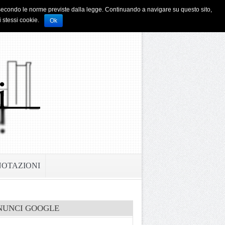
i e secondo le norme previste dalla legge. Continuando a navigare su questo sito,
i stessi cookie.
Ok
NOTAZIONI
NUNCI GOOGLE