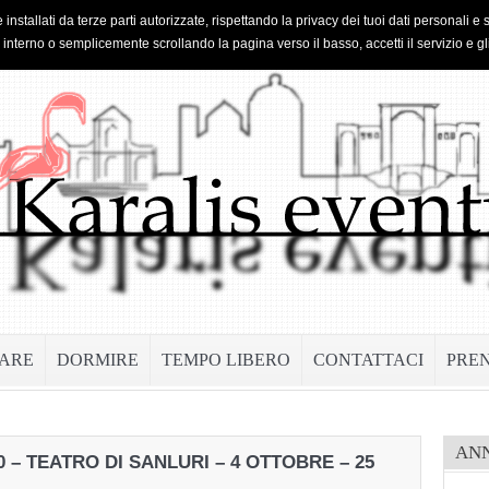
 installati da terze parti autorizzate, rispettando la privacy dei tuoi dati personal
o interno o semplicemente scrollando la pagina verso il basso, accetti il servizio e gl
ARE
DORMIRE
TEMPO LIBERO
CONTATTACI
PRE
AN
– TEATRO DI SANLURI – 4 OTTOBRE – 25