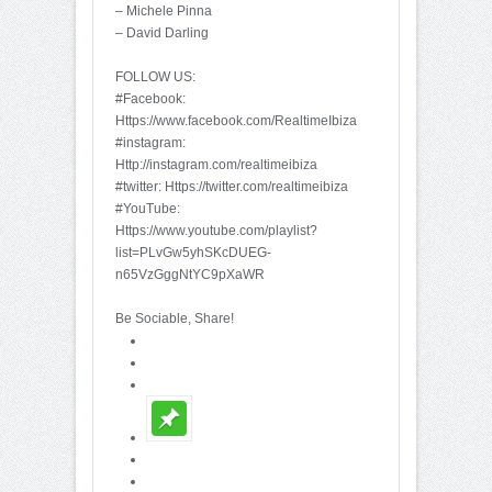
– Michele Pinna
– David Darling
FOLLOW US:
#Facebook:
Https://www.facebook.com/RealtimeIbiza
#instagram:
Http://instagram.com/realtimeibiza
#twitter: Https://twitter.com/realtimeibiza
#YouTube:
Https://www.youtube.com/playlist?
list=PLvGw5yhSKcDUEG-
n65VzGggNtYC9pXaWR
Be Sociable, Share!