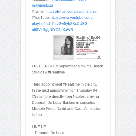
realtimeibiza
#Twitter:
https://twitter.com/
realtimeibiza
#YouTube:
https://www.youtube.com/
playlist?list=PLvGw5yhSKcDU
EG-
n65VzGggNtYC9pXaWR
FREE ENTRY // September 4 // Alma Beach
Studios // #Realtime
Third appointment #Realtime in the city.
In the next appointment on Thursday 04
#Settembre directly from Naples, arriving
Deborah De Luca, flanked in consoles
Michele Pinna David and Cara. Admission
is free.
LINE UP:
– Deborah De Luca