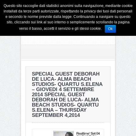
Questo sito raccoglie dati statistici anonimi sulla navigazione, mediante cookie
installati da terze parti autorizzate, rispettando la privacy dei tuoi dati personali
e secondo le norme previste dalla legge. Continuando a navigare su questo
sito, cliccando sui link al suo interno o semplicemente scrollando la pagina
verso il basso, accetti il servizio e gli stessi cookie.
Ok
SPECIAL GUEST DEBORAH
DE LUCA- ALMA BEACH
STUDIOS- QUARTU S.ELENA
– GIOVEDI 4 SETTEMBRE
2014
SPECIAL GUEST
DEBORAH DE LUCA- ALMA
BEACH STUDIOS- QUARTU
S.ELENA – THURSDAY
SEPTEMBER 4,2014