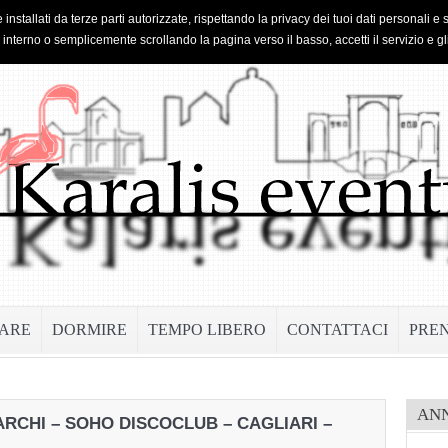
 installati da terze parti autorizzate, rispettando la privacy dei tuoi dati personal
o interno o semplicemente scrollando la pagina verso il basso, accetti il servizio e gl
ARE
DORMIRE
TEMPO LIBERO
CONTATTACI
PRE
AN
ARCHI – SOHO DISCOCLUB – CAGLIARI –