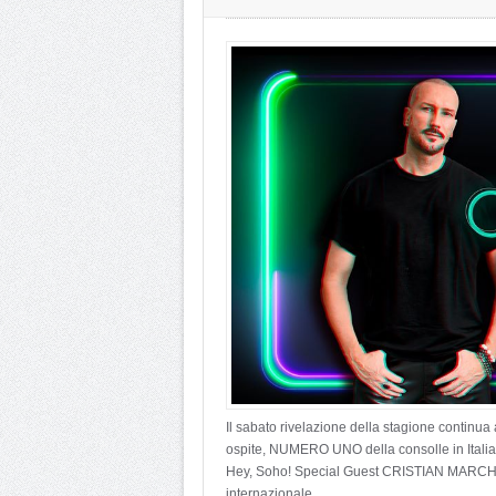
Il sabato rivelazione della stagione continua 
ospite, NUMERO UNO della consolle in Italia
Hey, Soho! Special Guest CRISTIAN MARCHI il
internazionale