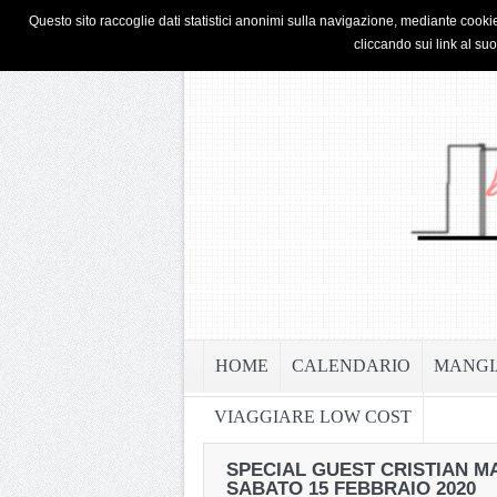
HOME
PRIVACY & COOKIE POLICY
Questo sito raccoglie dati statistici anonimi sulla navigazione, mediante cookie
cliccando sui link al su
HOME
CALENDARIO
MANGI
VIAGGIARE LOW COST
SPECIAL GUEST CRISTIAN M
SABATO 15 FEBBRAIO 2020