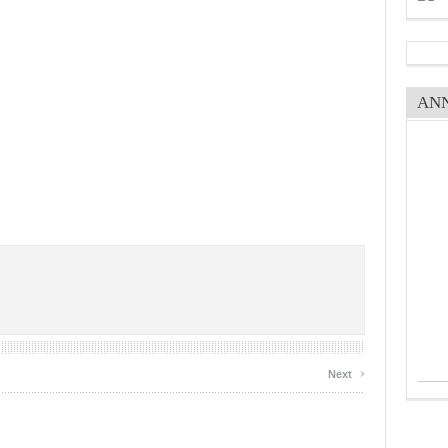
AN
›
Next