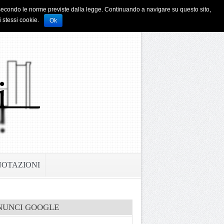
i e secondo le norme previste dalla legge. Continuando a navigare su questo sito,
i stessi cookie.
Ok
NOTAZIONI
NUNCI GOOGLE