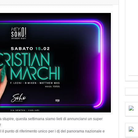
a stupire, questa settimana siamo lieti di annunciarvi un super
!
 punto di riferimento unico per i dj del panorama nazionale e