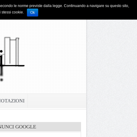
i e secondo le norme previste dalla legge. Continuando a navigare su questo sito,
i stessi cookie.
Ok
NOTAZIONI
NUNCI GOOGLE