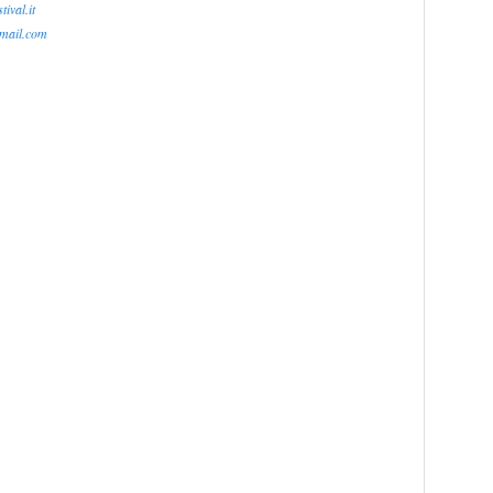
ival.it
gmail.com