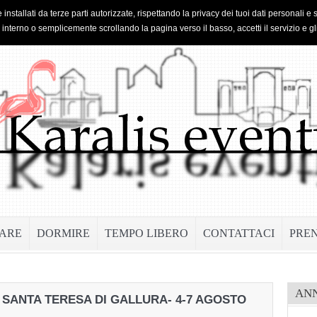
 installati da terze parti autorizzate, rispettando la privacy dei tuoi dati personal
o interno o semplicemente scrollando la pagina verso il basso, accetti il servizio e gl
ARE
DORMIRE
TEMPO LIBERO
CONTATTACI
PRE
AN
– SANTA TERESA DI GALLURA- 4-7 AGOSTO