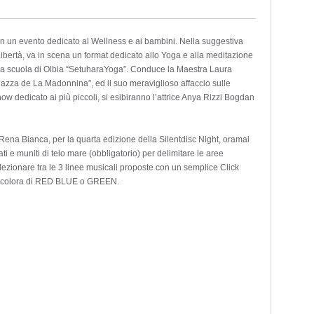
n un evento dedicato al Wellness e ai bambini. Nella suggestiva
ibertà, va in scena un format dedicato allo Yoga e alla meditazione
n la scuola di Olbia “SetuharaYoga”. Conduce la Maestra Laura
“Piazza de La Madonnina”, ed il suo meraviglioso affaccio sulle
ow dedicato ai più piccoli, si esibiranno l’attrice Anya Rizzi Bogdan
 Rena Bianca, per la quarta edizione della Silentdisc Night, oramai
ti e muniti di telo mare (obbligatorio) per delimitare le aree
elezionare tra le 3 linee musicali proposte con un semplice Click
 si colora di RED BLUE o GREEN.