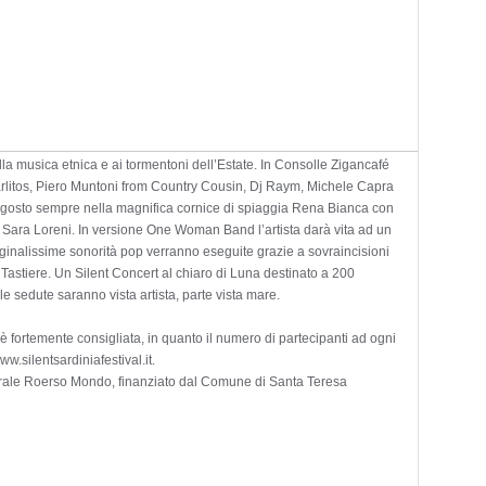
lla musica etnica e ai tormentoni dell’Estate. In Consolle Zigancafé
rlitos, Piero Muntoni from Country Cousin, Dj Raym, Michele Capra
7 Agosto sempre nella magnifica cornice di spiaggia Rena Bianca con
Sara Loreni. In versione One Woman Band l’artista darà vita ad un
iginalissime sonorità pop verranno eseguite grazie a sovraincisioni
, Tastiere. Un Silent Concert al chiaro di Luna destinato a 200
e sedute saranno vista artista, parte vista mare.
 fortemente consigliata, in quanto il numero di partecipanti ad ogni
ww.silentsardiniafestival.it.
lturale Roerso Mondo, finanziato dal Comune di Santa Teresa