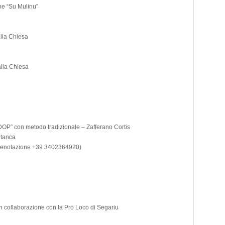
ghe “Su Mulinu”
alla Chiesa
alla Chiesa
 DOP” con metodo tradizionale – Zafferano Cortis
 tanca
 prenotazione +39 3402364920)
 in collaborazione con la Pro Loco di Segariu