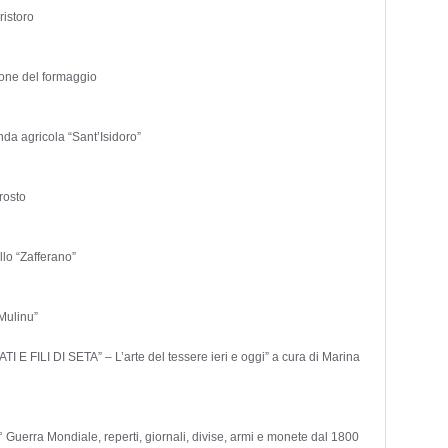
ristoro
ione del formaggio
nda agricola “Sant’Isidoro”
rosto
llo “Zafferano”
Mulinu”
 FILI DI SETA” – L’arte del tessere ieri e oggi” a cura di Marina
° Guerra Mondiale, reperti, giornali, divise, armi e monete dal 1800