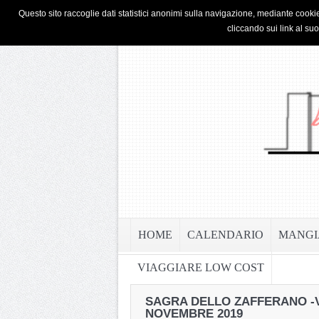
HOME
PRIVACY & COOKIE POLICY
Questo sito raccoglie dati statistici anonimi sulla navigazione, mediante cookie
cliccando sui link al su
HOME
CALENDARIO
MANGI
VIAGGIARE LOW COST
SAGRA DELLO ZAFFERANO -
NOVEMBRE 2019