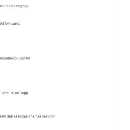
lla band Tzinghiry
del folk sardo
 mangiafuoco Gionata
li anni 70 ad oggi
urato dall’associazione “Su bestiolu”