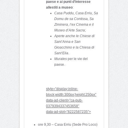
paese e ai punti d’interesse
allestiti a museo
:
Casa Puddu, Casa Erriu, Sa
Domu de sa Contissa, Sa
Ziminera, l’ex Cinema e il
Museo d’Arte Sacra
;
Aperte anche le Chiese di
Sant’Anna e San
Gioacchino e la Chiesa di
Sant’Elia
.
Murales
per le vie del
paese.
style=”display:inline-
block;width:300px;height:250px”
data-ad-client=”ca-pub-
0379394337453658″
data-ad-slot=”8222587235″>
ore 9,30 – Casa Erriu (Sede Pro Loco)