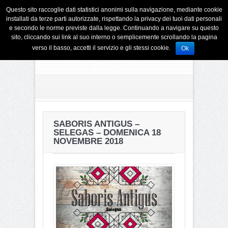
Questo sito raccoglie dati statistici anonimi sulla navigazione, mediante cookie
installati da terze parti autorizzate, rispettando la privacy dei tuoi dati personali
e secondo le norme previste dalla legge. Continuando a navigare su questo
sito, cliccando sui link al suo interno o semplicemente scrollando la pagina
verso il basso, accetti il servizio e gli stessi cookie.
Ok
SABORIS ANTIGUS –
SELEGAS – DOMENICA 18
NOVEMBRE 2018