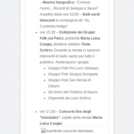
–
Mostra fotografica
: “
Correva
l’anno…Ricordi di Selegas e Seuni
”
A partire dalle ore 10,00 –
Balli sardi
itineranti
in compagnia de “Su
Cuntzertu Antigu”
ore 15,30 –
Esibizione dei Gruppi
Folk sul Palco
, presenta
Maria Luisa
Congiu
, direttore artistico
Tonio
Schirru
. Durante la serata ci saranno
interventi di ballo sardo per tutto il
pubblico. Partecipano i gruppi:
Gruppo Folk Pro Loco Selegas;
Gruppo Folk Siurgus Donigala;
Gruppo Folk San Nicola di
Ortueri;
Gli Amici del Folklore di Nuoro;
Organetto da Luca Schirru.
ore 17,00 –
Concerto live degli
“Istentales”
, ospite della serata
Maria
Luisa Congiu
: