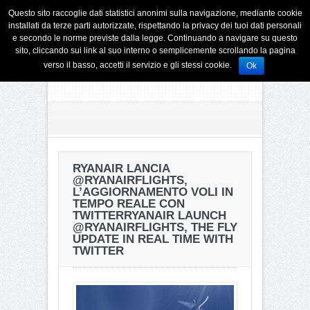
Questo sito raccoglie dati statistici anonimi sulla navigazione, mediante cookie
installati da terze parti autorizzate, rispettando la privacy dei tuoi dati personali
e secondo le norme previste dalla legge. Continuando a navigare su questo
sito, cliccando sui link al suo interno o semplicemente scrollando la pagina
verso il basso, accetti il servizio e gli stessi cookie.
Ok
RYANAIR LANCIA
@RYANAIRFLIGHTS,
L’AGGIORNAMENTO VOLI IN
TEMPO REALE CON
TWITTER
RYANAIR LAUNCH
@RYANAIRFLIGHTS, THE FLY
UPDATE IN REAL TIME WITH
TWITTER