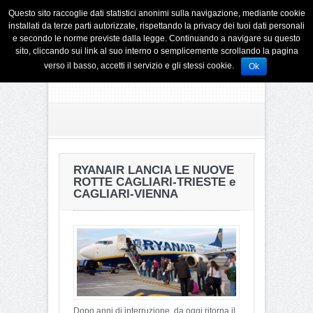
Questo sito raccoglie dati statistici anonimi sulla navigazione, mediante cookie
installati da terze parti autorizzate, rispettando la privacy dei tuoi dati personali
e secondo le norme previste dalla legge. Continuando a navigare su questo
sito, cliccando sui link al suo interno o semplicemente scrollando la pagina
verso il basso, accetti il servizio e gli stessi cookie.
Ok
RYANAIR LANCIA LE NUOVE
ROTTE CAGLIARI-TRIESTE e
CAGLIARI-VIENNA
Dopo anni di interruzione, da oggi ritorna il