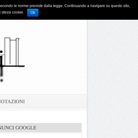
i e secondo le norme previste dalla legge. Continuando a navigare su questo sito,
i stessi cookie.
Ok
NOTAZIONI
NUNCI GOOGLE