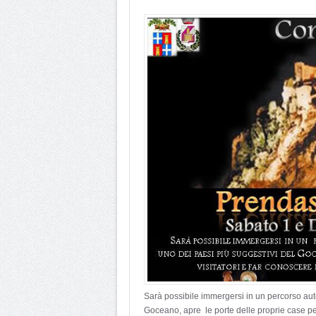
Sarà possibile immergersi in un percorso auten
Goceano, apre le porte delle proprie case per a