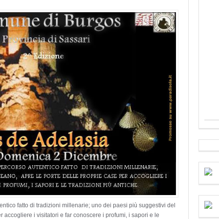
tico fatto di tradizioni millenarie; uno dei paesi più suggestivi del
ccogliere i visitatori e far conoscere i profumi, i sapori e le