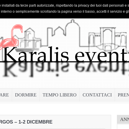
 installati da terze parti autorizzate, rispettando la privacy dei tuoi dati personal
o interno o semplicemente scrollando la pagina verso il basso, accetti il servizio e gl
ARE
DORMIRE
TEMPO LIBERO
CONTATTACI
PRE
AN
RGOS – 1-2 DICEMBRE