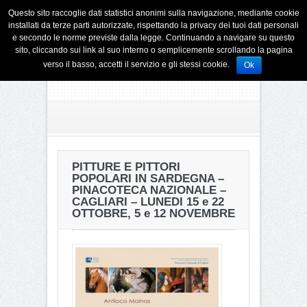
Questo sito raccoglie dati statistici anonimi sulla navigazione, mediante cookie
installati da terze parti autorizzate, rispettando la privacy dei tuoi dati personali
e secondo le norme previste dalla legge. Continuando a navigare su questo
sito, cliccando sui link al suo interno o semplicemente scrollando la pagina
verso il basso, accetti il servizio e gli stessi cookie.
Ok
PITTURE E PITTORI
POPOLARI IN SARDEGNA –
PINACOTECA NAZIONALE –
CAGLIARI – LUNEDI 15 e 22
OTTOBRE, 5 e 12 NOVEMBRE