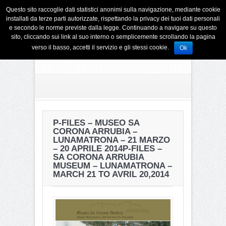
Questo sito raccoglie dati statistici anonimi sulla navigazione, mediante cookie
installati da terze parti autorizzate, rispettando la privacy dei tuoi dati personali
e secondo le norme previste dalla legge. Continuando a navigare su questo
sito, cliccando sui link al suo interno o semplicemente scrollando la pagina
verso il basso, accetti il servizio e gli stessi cookie.
Ok
P-FILES – MUSEO SA
CORONA ARRUBIA –
LUNAMATRONA – 21 MARZO
– 20 APRILE 2014
P-FILES –
SA CORONA ARRUBIA
MUSEUM – LUNAMATRONA –
MARCH 21 TO AVRIL 20,2014