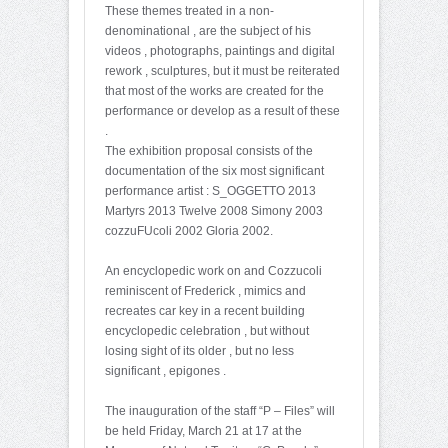
These themes treated in a non-
denominational , are the subject of his
videos , photographs, paintings and digital
rework , sculptures, but it must be reiterated
that most of the works are created for the
performance or develop as a result of these
.
The exhibition proposal consists of the
documentation of the six most significant
performance artist : S_OGGETTO 2013
Martyrs 2013 Twelve 2008 Simony 2003
cozzuFUcoli 2002 Gloria 2002.
An encyclopedic work on and Cozzucoli
reminiscent of Frederick , mimics and
recreates car key in a recent building
encyclopedic celebration , but without
losing sight of its older , but no less
significant , epigones .
The inauguration of the staff “P – Files” will
be held Friday, March 21 at 17 at the