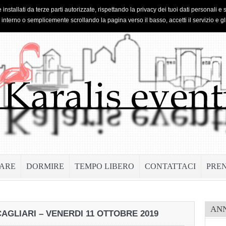
 installati da terze parti autorizzate, rispettando la privacy dei tuoi dati personal
o interno o semplicemente scrollando la pagina verso il basso, accetti il servizio e gl
ARE
DORMIRE
TEMPO LIBERO
CONTATTACI
PRE
AN
CAGLIARI – VENERDI 11 OTTOBRE 2019