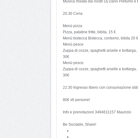
Musica mixata dai nostri Dj Dario Prefumo e
20.30 Cena
Menù pizza
Pizza, patatine fritte, bibita, 15 €
Menù bistecca Bistecca, contorno, bibita 20 
Menù pesce
Zuppa di cozze, spaghetti arselle e bottarga, ca
30€
Menù pesce
Zuppa di cozze, spaghetti arselle e bottarga, ca
30€
22.30 Ingresso libero con consumazione obbl
80€ x6 persone!
Info e prenotazioni 3484611157 Maurizio
Be Sociable, Share!