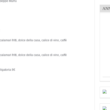
 Beppe Murru
AN
€
lamari fritti, dolce della casa, calice di vino, caffè
lamari fritti, dolce della casa, calice di vino, caffè
igatoria 8€