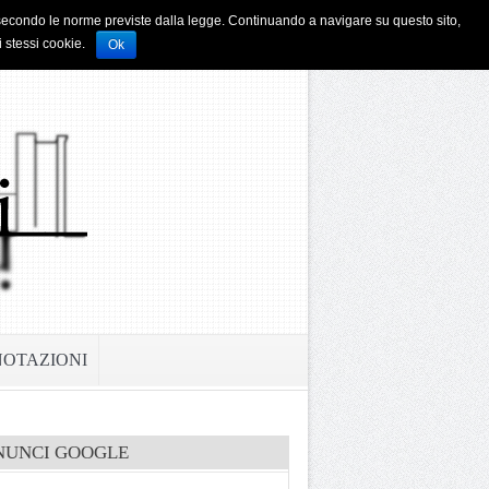
i e secondo le norme previste dalla legge. Continuando a navigare su questo sito,
i stessi cookie.
Ok
NOTAZIONI
NUNCI GOOGLE