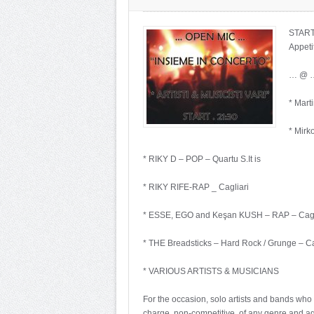
START
Appeti
… @ …
* Mart
* Mirk
* RIKY D – POP – Quartu S.It is
* RIKY RIFE-RAP _ Cagliari
* ESSE, EGO and Keşan KUSH – RAP – Cagl
* THE Breadsticks – Hard Rock / Grunge – Ca
* VARIOUS ARTISTS & MUSICIANS
For the occasion, solo artists and bands who 
charge, non-competitive, of any genre and a