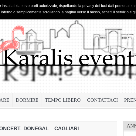
 installati da terze parti autorizzate, rispettando la privacy dei tuoi dati personal
o interno o semplicemente scrollando la pagina verso il basso, accetti il servizio e gl
ARE
DORMIRE
TEMPO LIBERO
CONTATTACI
PRE
AN
ONCERT- DONEGAL – CAGLIARI –