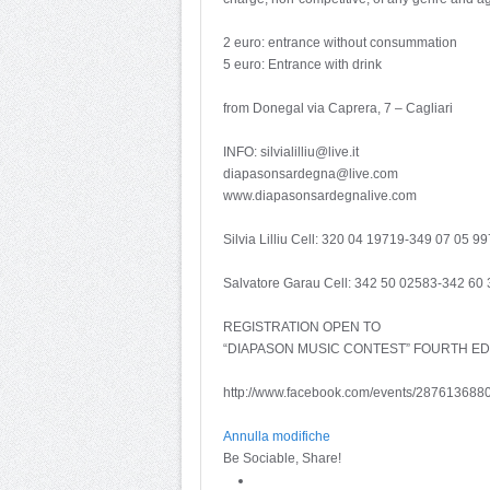
2 euro: entrance without consummation
5 euro: Entrance with drink
from Donegal via Caprera, 7 – Cagliari
INFO: silvialilliu@live.it
diapasonsardegna@live.com
www.diapasonsardegnalive.com
Silvia Lilliu Cell: 320 04 19719-349 07 05 99
Salvatore Garau Cell: 342 50 02583-342 60
REGISTRATION OPEN TO
“DIAPASON MUSIC CONTEST” FOURTH ED
http://www.facebook.com/events/28761368
Annulla modifiche
Be Sociable, Share!