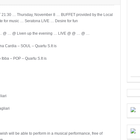
 21:30 … Thursday, November 8 … BUFFET provided by the Local
te for music … Seratona LIVE … Desire for fun
 @ … @ Liven up the evening … LIVE @ @ … @ …
ina Cardia – SOUL – Quartu S.It is
o Ibba – POP – Quartu S.It is
iari
gliari
wish will be able to perform in a musical performance, free of
ge.