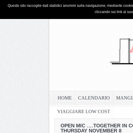
HOME
PRIVACY & COOKIE POLICY
Questo sito raccoglie dati statistici anonimi sulla navigazione, mediante cookie
cliccando sui link al su
HOME
CALENDARIO
MANGI
VIAGGIARE LOW COST
OPEN MIC ….TOGETHER IN C
THURSDAY NOVEMBER 8