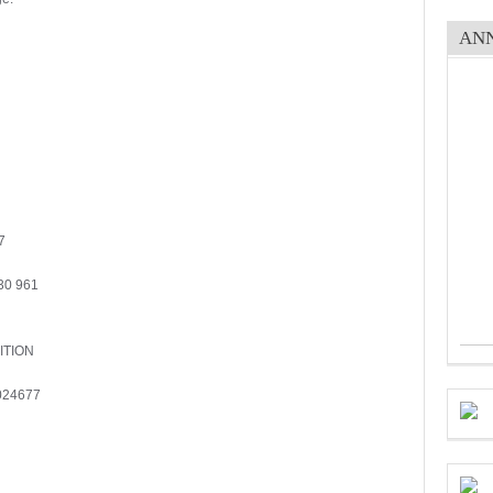
AN
7
 30 961
ITION
8024677