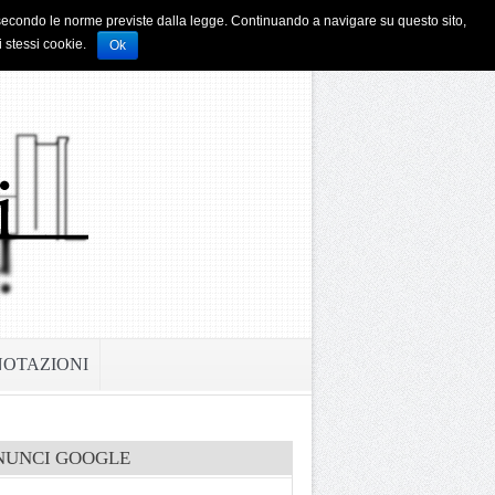
i e secondo le norme previste dalla legge. Continuando a navigare su questo sito,
i stessi cookie.
Ok
NOTAZIONI
NUNCI GOOGLE