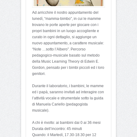
Ad arricchire il nostro appuntamento del
lunedì, “mamma-bimbo”, in cui le mamme
trovano le porte aperte per giocare con i
propri bambini in un luogo accogliente e
curato in ogni dettaglio, si aggiunge un
nuovo appuntamento, a carattere musicale:
“Note …sotto l’Albero”. Percorso
pedagogico-musicale basato sul metodo
della Music Learning Theory di Edwin E.
Gordon, pensato per i bimbi piccoli ed i loro
genitori.
Durante il laboratorio, i bambini, le mamme
ed i papà, saranno invitati ad interagire con
l’attività vocale e strumentale sotto la guida
di Manuela Cariello (pedagogista
musicale).
A chi è rivolto: ai bambini dai 0 ai 36 mesi
Durata dell’incontro: 45 minuti
Quando: il Martedì, 17.30-18.30 per 12