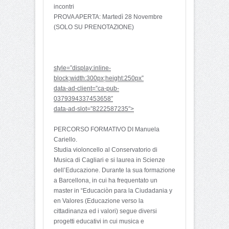
i
ncontri
PROVA APERTA: Martedì 28 Novembre
(SOLO SU PRENOTAZIONE)
style=”display:inline-
block;width:300px;height:250px”
data-ad-client=”ca-pub-
0379394337453658″
data-ad-slot=”8222587235″>
PERCORSO FORMATIVO DI Manuela
Cariello.
Studia violoncello al Conservatorio di
Musica di Cagliari e si laurea in Scienze
dell’Educazione. Durante la sua formazione
a Barcellona, in cui ha frequentato un
master in “Educaciòn para la Ciudadania y
en Valores (Educazione verso la
cittadinanza ed i valori) segue diversi
progetti educativi in cui musica e