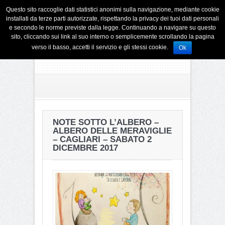
Questo sito raccoglie dati statistici anonimi sulla navigazione, mediante cookie
installati da terze parti autorizzate, rispettando la privacy dei tuoi dati personali
e secondo le norme previste dalla legge. Continuando a navigare su questo
sito, cliccando sui link al suo interno o semplicemente scrollando la pagina
verso il basso, accetti il servizio e gli stessi cookie.
Ok
NOTE SOTTO L’ALBERO –
ALBERO DELLE MERAVIGLIE
– CAGLIARI – SABATO 2
DICEMBRE 2017