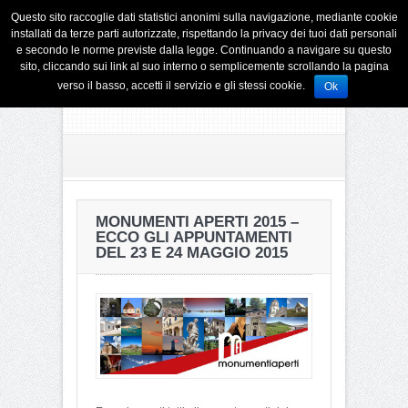
Questo sito raccoglie dati statistici anonimi sulla navigazione, mediante cookie
installati da terze parti autorizzate, rispettando la privacy dei tuoi dati personali
e secondo le norme previste dalla legge. Continuando a navigare su questo
sito, cliccando sui link al suo interno o semplicemente scrollando la pagina
verso il basso, accetti il servizio e gli stessi cookie.
Ok
MONUMENTI APERTI 2015 –
ECCO GLI APPUNTAMENTI
DEL 23 E 24 MAGGIO 2015