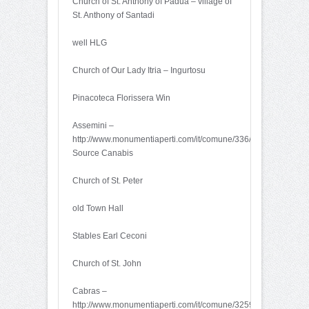
Church of St. Anthony of Padua – village of
St. Anthony of Santadi
well HLG
Church of Our Lady Itria – Ingurtosu
Pinacoteca Florissera Win
Assemini –
http://www.monumentiaperti.com/it/comune/336/Assemini.html
Source Canabis
Church of St. Peter
old Town Hall
Stables Earl Ceconi
Church of St. John
Cabras –
http://www.monumentiaperti.com/it/comune/3259/Cabras.html