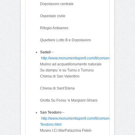
Dopolavoro centrale
Ospedale civile
Rifugio Antiaereo
Quartiere Lotto B e Dopolavoro
Sadali
–
http://www.monumentiaperti.com/it/comune/385/Sadali.ht
Mulino ad acquaMonumento naturale
Su stampu ‘e su Turnu o Turrunu
Chiesa di San Valentino
Chiesa di Sant’Elena
Grotta Su Fossu ‘e Margiani Ghiani
San Teodoro
–
http://www.monumentiaperti.com/it/comune/3608/San-
Teodoro.html
Museo I.Ci.MarPalazzina Fideli-