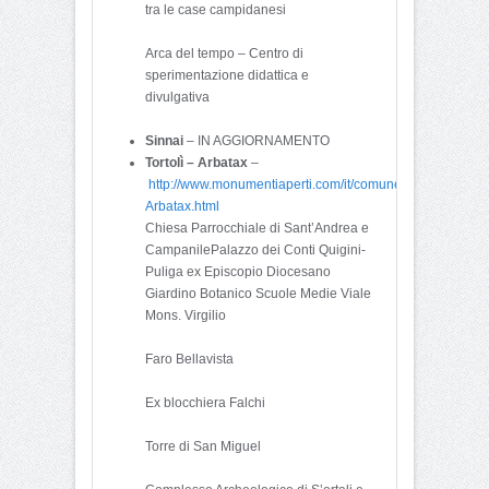
tra le case campidanesi
Arca del tempo – Centro di
sperimentazione didattica e
divulgativa
Sinnai
– IN AGGIORNAMENTO
Tortolì – Arbatax
–
http://www.monumentiaperti.com/it/comune/3565/Tortol-
Arbatax.html
Chiesa Parrocchiale di Sant’Andrea e
CampanilePalazzo dei Conti Quigini-
Puliga ex Episcopio Diocesano
Giardino Botanico Scuole Medie Viale
Mons. Virgilio
Faro Bellavista
Ex blocchiera Falchi
Torre di San Miguel