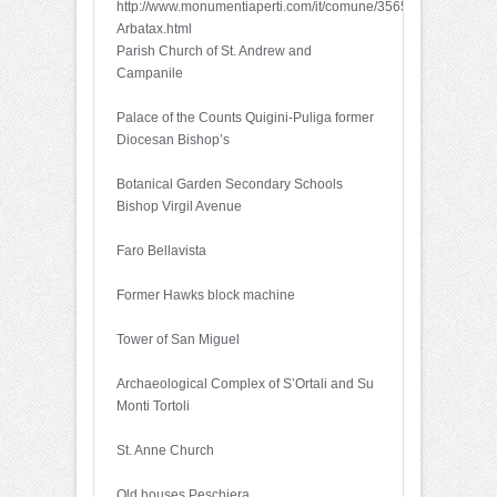
http://www.monumentiaperti.com/it/comune/3565/Tortol-
Arbatax.html
Parish Church of St. Andrew and
Campanile
Palace of the Counts Quigini-Puliga former
Diocesan Bishop’s
Botanical Garden Secondary Schools
Bishop Virgil Avenue
Faro Bellavista
Former Hawks block machine
Tower of San Miguel
Archaeological Complex of S’Ortali and Su
Monti Tortoli
St. Anne Church
Old houses Peschiera