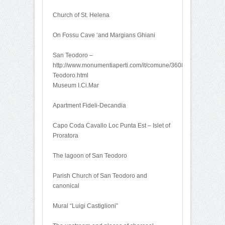
Church of St. Helena
On Fossu Cave ‘and Margians Ghiani
San Teodoro –
http://www.monumentiaperti.com/it/comune/3608/San-
Teodoro.html
Museum I.Ci.Mar
Apartment Fideli-Decandia
Capo Coda Cavallo Loc Punta Est – Islet of
Proratora
The lagoon of San Teodoro
Parish Church of San Teodoro and
canonical
Mural “Luigi Castiglioni”