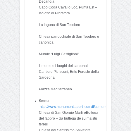
Decandia
Capo Coda Cavallo Loc. Punta Est –
Isolotto di Proratora
La laguna di San Teodoro
Chiesa parrocchiale di San Teodoro e
canonica
Murale “Luigi Castiglioni”
Il monte e i luoghi dei carbonai –
Cantiere Pitrisconi, Ente Foreste della
Sardegna
Piazza Mediterraneo
Sestu
–
http://www.monumentiaperti.com/it/comune/400/Sestu.htm
Chiesa di San Giorgio MartireBottega
del fabbro – Sa buttega de su maistu
ferreri
Chiesa del Santissimo Salvatore