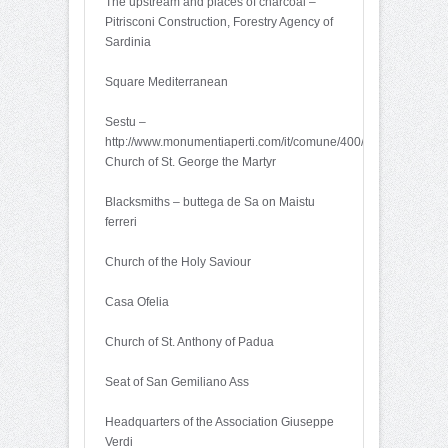
The upstream and places of charcoal –
Pitrisconi Construction, Forestry Agency of
Sardinia
Square Mediterranean
Sestu –
http://www.monumentiaperti.com/it/comune/400/Sestu.html
Church of St. George the Martyr
Blacksmiths – buttega de Sa on Maistu
ferreri
Church of the Holy Saviour
Casa Ofelia
Church of St. Anthony of Padua
Seat of San Gemiliano Ass
Headquarters of the Association Giuseppe
Verdi