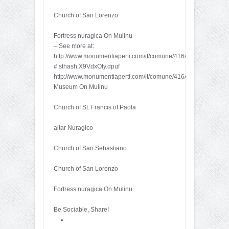
Church of San Lorenzo
Fortress nuragica On Mulinu
– See more at:
http://www.monumentiaperti.com/it/comune/416/Villanovafranca
# sthash.X9VdxOIy.dpuf
http://www.monumentiaperti.com/it/comune/416/Villanovafranca
Museum On Mulinu
Church of St. Francis of Paola
altar Nuragico
Church of San Sebastiano
Church of San Lorenzo
Fortress nuragica On Mulinu
Be Sociable, Share!