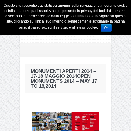
Questo sito raccoglie dati statistici anonimi sulla navigazione, mediante cookie
installati da terze parti autorizzate, rispettando la privacy dei tuoi dati personali
e secondo le norme previste dalla legge. Continuando a navigare su questo
sito, cliccando sui link al suo interno o semplicemente scrollando la pagina
verso il basso, accetti il servizio e gli stessi cookie.
Ok
MONUMENTI APERTI 2014 –
17-18 MAGGIO 2014
OPEN
MONUMENTS 2014 – MAY 17
TO 18,2014