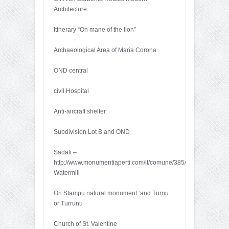
Architecture
Itinerary “On mane of the lion”
Archaeological Area of ​​Maria Corona
OND central
civil Hospital
Anti-aircraft shelter
Subdivision Lot B and OND
Sadali –
http://www.monumentiaperti.com/it/comune/385/Sadali.html
Watermill
On Stampu natural monument ‘and Turnu
or Turrunu
Church of St. Valentine